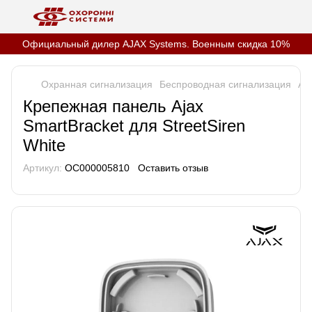
Официальный дилер AJAX Systems. Военным скидка 10%
Охранная сигнализация
Беспроводная сигнализация
Aj
Крепежная панель Ajax
SmartBracket для StreetSiren
White
Артикул:
OC000005810
Оставить отзыв