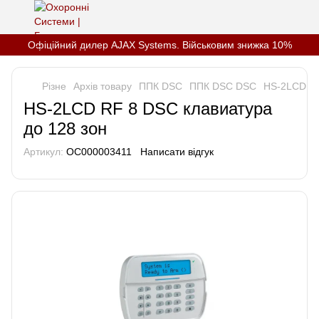
Офіційний дилер AJAX Systems. Військовим знижка 10%
Різне
Архів товару
ППК DSC
ППК DSC DSC
HS-2LCD RF
HS-2LCD RF 8 DSC клавиатура
до 128 зон
Артикул:
OC000003411
Написати відгук