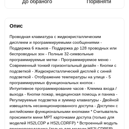
До обраного
Порівняти
Опис
Проводная клавиатура с жидкокристаллическим
дисплеем и программируемыми сообщениями -
Поддержка 6 языков - Поддержка до 128 проводных или
беспроводных зон - Полные 32-символьные
программируемые метки - Программируемое меню -
Современный тонкий горизонтальный дизайн - Кнопки с
подсветкой - Жидкокристаллический дисплей с синей
подсветкой - Отображение температуры на улице - 5
программируемых функциональных кнопок -
Интуитивное программирование часов - Клемма входа /
выхода - Кнопки пожар, медицинская помощь и паника -
Регулируемые подсветка и зуммер клавиатуры - Двойной
извещатель несанкционированного доступа - Доступен с
английскими функциональными кнопками * Считыватель
проксимити мини MPT карточками доступа (только для
моделей HS2LCDP и HS2LCDRFP) * Встроенный модуль
приемопередатчика (только для модели HS2LCDRFP)