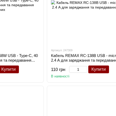
Артикул: 247309
8W USB - Type-C, 40
Кабель REMAX RC-138B USB - micr
ня та передавання
2.4 А для заряджання та передаван
даних
Купити
Купити
110 грн
В наявності