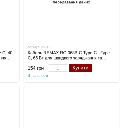
Артикул: 255479
-C, 40
Кабель REMAX RC-068B-C Type-C - Type-
ння
C, 65 Вт для швидкого заряджання та
передавання даних
Купити
154 грн
В наявності