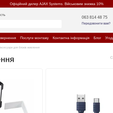
Офіційний дилер AJAX Systems. Військовим знижка 10%
сть
063 814 48 75
Передзвонити вам?
овернення
Послуги монтажу
Контактна інформація
Блог
Угод
нційності
Аксесуари для блоків живлення
ення
С