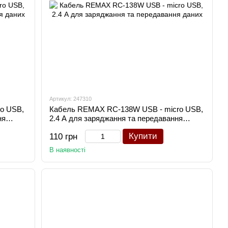
Артикул: 247310
o USB,
Кабель REMAX RC-138W USB - micro USB,
ня
2.4 А для заряджання та передавання
даних
Купити
110 грн
В наявності