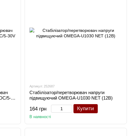
Артикул: 252687
ювач
Стабілізатор/перетворювач напруги
DC/5-
підвищуючий OMEGA-U1030 NET (12В)
Купити
164 грн
В наявності