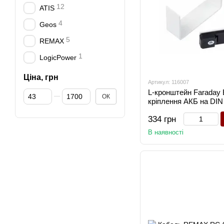
12
ATIS
4
Geos
5
REMAX
1
LogicPower
Ціна, грн
Артикул: 116007
L-кронштейн Faraday E
Від Ціна, грн
До Ціна, грн
ОК
кріплення АКБ на DIN 
334 грн
В наявності