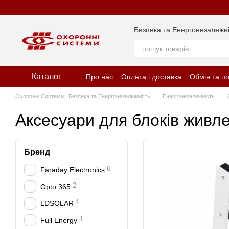
Перейти до основного контенту
Безпека та Енергонезалежні
Каталог
Про нас
Оплата і доставка
Обмін та п
Відгуки про магазин
Політика конфіде
Охоронні Системи | Безпека та Енергонезалежність
Енергонезалежність
Аксесуари для блоків живл
Бренд
6
Faraday Electronics
2
Opto 365
1
LDSOLAR
1
Full Energy