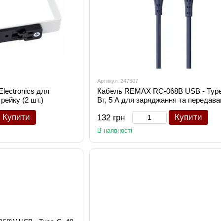
Артикул: 247307
lectronics для
Кабель REMAX RC-068B USB - Type
рейку (2 шт.)
Вт, 5 А для заряджання та передава
даних
Купити
Купити
132 грн
В наявності