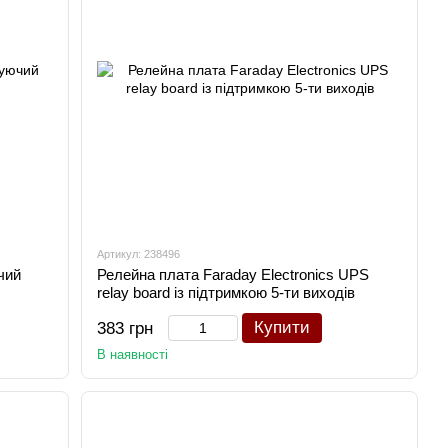
Артикул: 238496
чий
Релейна плата Faraday Electronics UPS
relay board із підтримкою 5-ти виходів
Купити
383 грн
В наявності