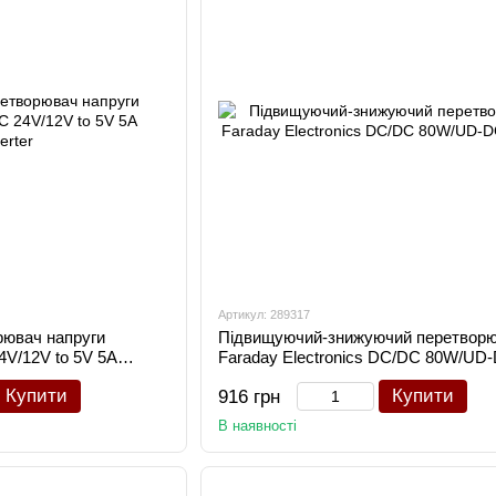
Артикул: 289317
рювач напруги
Підвищуючий-знижуючий перетвор
V/12V to 5V 5A
Faraday Electronics DC/DC 80W/UD-
30V
Купити
Купити
916 грн
В наявності