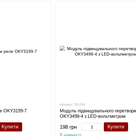
Артикул: 301246
е OKY3199-7
Модуль підвищувального перетвор
OKY3498-4 з LED-вольтметром
Купити
Купити
198 грн
В наявності