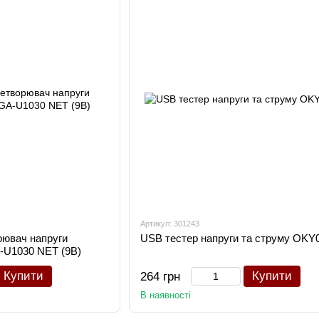
Артикул: 301243
рювач напруги
USB тестер напруги та струму OKY
U1030 NET (9В)
Купити
Купити
264 грн
В наявності