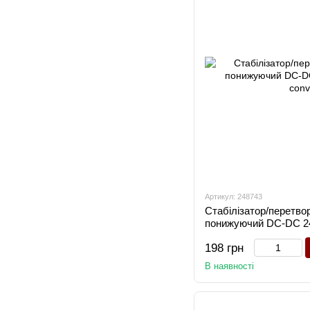
Артикул: 248743
Стабілізатор/перетво
понижуючий DC-DC 24
converter
198 грн
В наявності