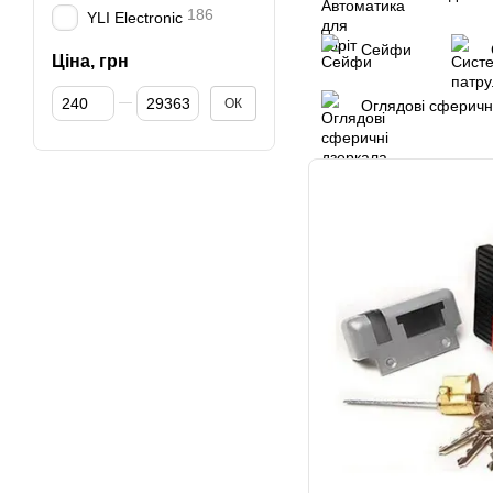
186
YLI Electronic
Сейфи
Ціна, грн
Від Ціна, грн
До Ціна, грн
ОК
Оглядові сферичн