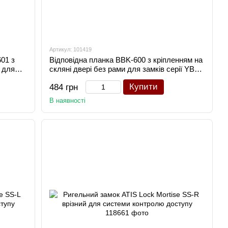
Артикул: 101419
01 з
Відповідна планка BBK-600 з кріпленням на
 для
скляні двері без рами для замків серії YB-
100/200
Купити
484 грн
В наявності