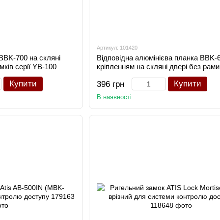
Артикул: 101420
BBK-700 на скляні
Відповідна алюмінієва планка BBK-6
мків серії YB-100
кріпленням на скляні двері без рами
замків серії YB-100/200
Купити
Купити
396 грн
В наявності