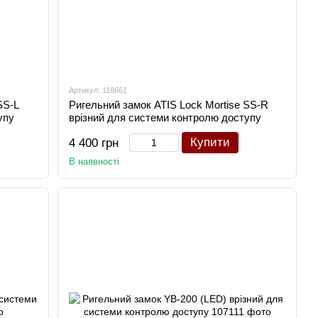
Артикул: 118661
SS-L
Ригельний замок ATIS Lock Mortise SS-R
упу
врізний для системи контролю доступу
Купити
4 400 грн
В наявності