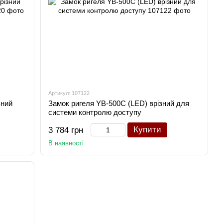
Артикул: 107122
зний
Замок ригеля YB-500C (LED) врізний для
системи контролю доступу
Купити
3 784 грн
В наявності