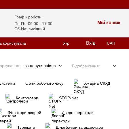
Графік роботи:
Мій кошик
Пн-Пт: 09:00 - 17:30
Сб-Нд: вихідний
Вхід
а користувача
Укр
UAH
ортування:
за популярністю
Відображення:
 системи
Облік робочого часу
Хмарна СКУД
Контролери
STOP-Net
Фіксатори дверей
Дверні переходи
Турнікети
Шлагбауми та аксесуари