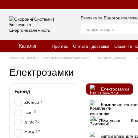
Перейти до основного контенту
Безпека та Енергонезалежні
Каталог
Про нас
Оплата і доставка
Обмін та п
Відгуки про магазин
Політика конфіде
Охоронні Системи | Безпека та Енергонезалежність
Контроль доступу
Ел
Електрозамки
Електрозамки
Бренд
1
ZKTeco
Комплекти контро
3
Iseo
Зчитувачі
Клю
24
ATIS
17
CISA
Автоматика для во