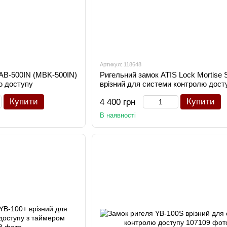
Артикул: 118648
 AB-500IN (MBK-500IN)
Ригельний замок ATIS Lock Mortise 
ю доступу
врізний для системи контролю дост
Купити
Купити
4 400 грн
В наявності