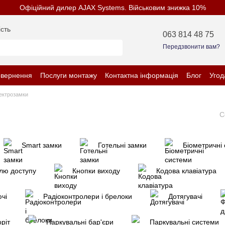
Офіційний дилер AJAX Systems. Військовим знижка 10%
сть
063 814 48 75
Передзвонити вам?
овернення
Послуги монтажу
Контактна інформація
Блог
Угод
нційності
ектрозамки
С
Smart замки
Готельні замки
Біометричні
лю доступу
Кнопки виходу
Кодова клавіатура
чі
Радіоконтролери і брелоки
Дотягувачі
ріт
Паркувальні бар'єри
Паркувальні системи