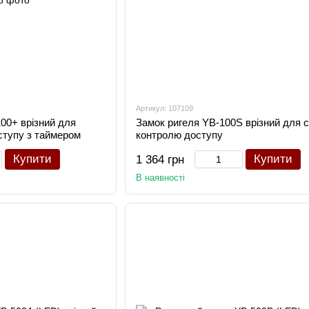
Артикул: 107109
00+ врізний для
Замок ригеля YB-100S врізний для 
ступу з таймером
контролю доступу
Купити
Купити
1 364 грн
В наявності