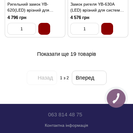
Ригельний замок YB-
Замок ригеля YB-630A
620(LED) врізний для
(LED) врізний для системи
системи контролю доступу
контролю доступу
4 796 грн
4 576 грн
Показати ще 19 товарів
Назад
Вперед
1
з 2
063 814 48 75
Контактна інформація