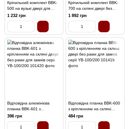
Кріпильний комплект BBK-
Кріпильний комплект BBK-
500 на вузькі двері для
700 на скляні двері без
замків серії YB-100
рами для замків серії YB-
1 232 грн
1 892 грн
100
Відповідна алюмінієва
Відповідна планка BBK-600
планка BBK-601 з
з кріпленням на скляні
кріпленням на скляні двері
двері без рами для замків
396 грн
484 грн
без рами для замків серії
серії YB-100/200
YB-100/200