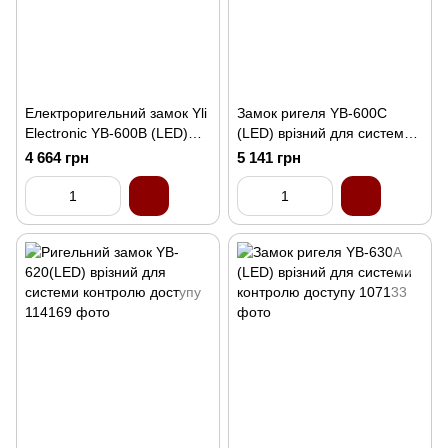
Електроригельний замок Yli
Замок ригеля YB-600C
Electronic YB-600B (LED)
(LED) врізний для системи
врізний для системи
контролю доступу
4 664 грн
5 141 грн
контролю доступу