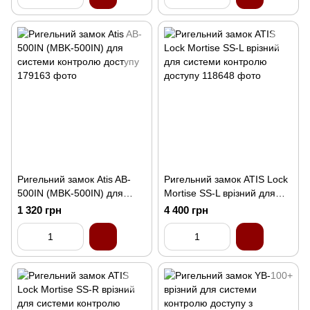
Ригельний замок Atis AB-
Ригельний замок ATIS Lock
500IN (MBK-500IN) для
Mortise SS-L врізний для
системи контролю доступу
системи контролю доступу
1 320 грн
4 400 грн