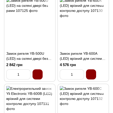
Замок ригеля YB-500U
Замок ригеля YB-600A
(LED) на скляні двері без
(LED) врізний для системи
рами
контролю доступу
2 842 грн
4 576 грн