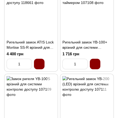
Ригельний замок ATIS Lock
Ригельний замок YB-100+
Mortise SS-R врізний для
врізний для системи
системи контролю доступу
контролю доступу з
4 400 грн
1 716 грн
таймером