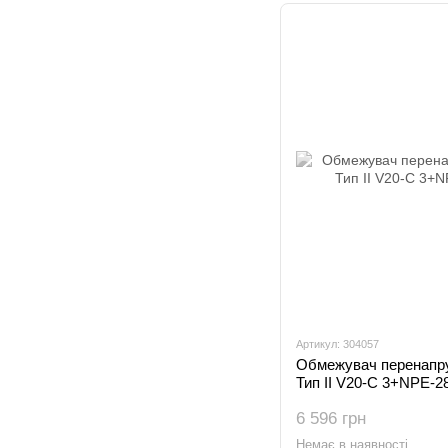
Артикул: 304057
Обмежувач перенапру
Тип II V20-C 3+NPE-2
6 596 грн
Немає в наявності