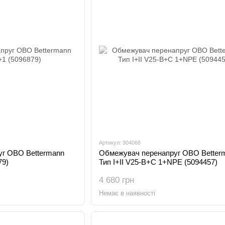
Артикул: 304068
г OBO Bettermann
Обмежувач перенапруг OBO Better
79)
Тип I+II V25-B+C 1+NPE (5094457)
4 680 грн
Немає в наявності