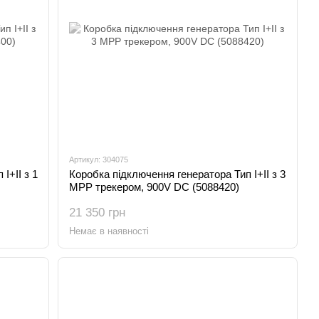
Артикул: 304075
І+ІІ з 1
Коробка підключення генератора Тип І+ІІ з 3
MPP трекером, 900V DC (5088420)
21 350 грн
Немає в наявності