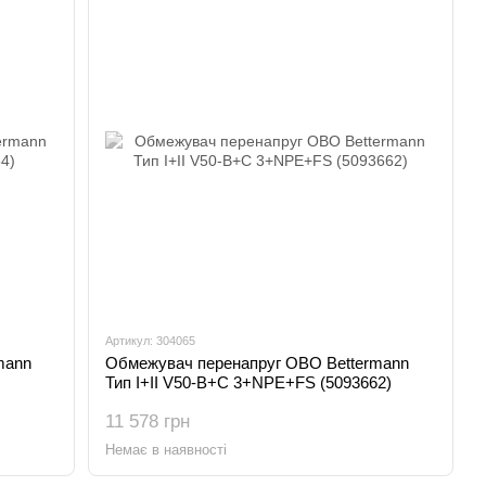
Артикул: 304065
mann
Обмежувач перенапруг OBO Bettermann
Тип I+II V50-B+C 3+NPE+FS (5093662)
11 578 грн
Немає в наявності