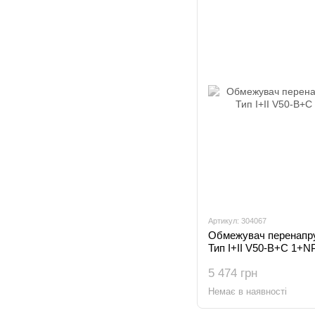
Артикул: 304067
Обмежувач перенапру
Тип I+II V50-B+C 1+N
5 474 грн
Немає в наявності