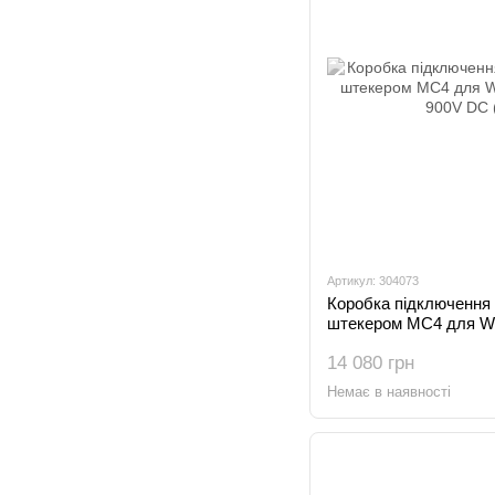
Артикул: 304073
Коробка підключення г
штекером MC4 для WR
900V DC (5088564)
14 080 грн
Немає в наявності