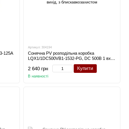
Артикул: 304194
3-125A
Сонячна PV розподільна коробка
LQX1/1DC500VB1-1532-PG, DC 500В 1 вхід
1 вихід, з блискавкозахистом
Купити
2 640 грн
В наявності