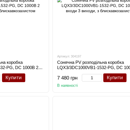
Артикул: 304197
ьна коробка
Сонячна PV розподільна коробка
32-PG, DC 1000В 2
LQX3/3DC1000VB1-1532-PG, DC 10
искавкозахистом
входи 3 виходи, з блискавкозахист
Купити
Купити
7 480 грн
В наявності