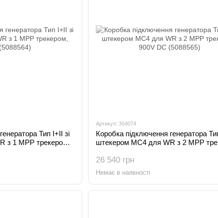
Артикул: 304074
енератора Тип І+II зі
Коробка підключення генератора Тип 
 з 1 MPP трекером,
штекером MC4 для WR з 2 MPP тре
900V DC (5088565)
26 540 грн
Немає в наявності