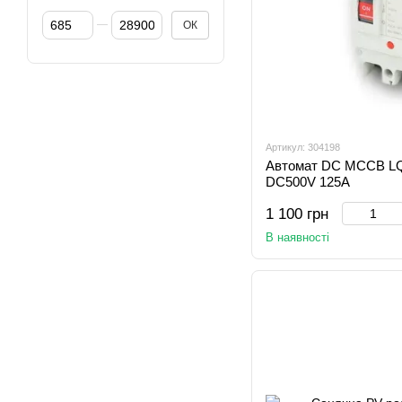
Від Ціна, грн
До Ціна, грн
ОК
Артикул: 304198
Автомат DC MCCB LQ
DC500V 125A
1 100 грн
В наявності