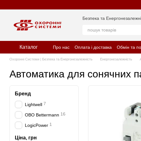
Перейти до основного контенту
Безпека та Енергонезалежні
Каталог
Про нас
Оплата і доставка
Обмін та п
Відгуки про магазин
Політика конфіде
Охоронні Системи | Безпека та Енергонезалежність
Енергонезалежність
Автоматика для сонячних 
Бренд
7
Lightwell
16
OBO Bettermann
1
LogicPower
Ціна, грн