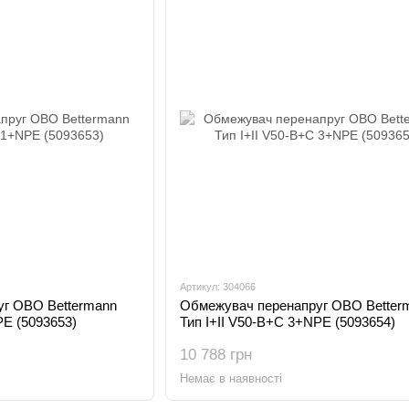
Артикул: 304066
г OBO Bettermann
Обмежувач перенапруг OBO Better
PE (5093653)
Тип I+II V50-B+C 3+NPE (5093654)
10 788 грн
Немає в наявності