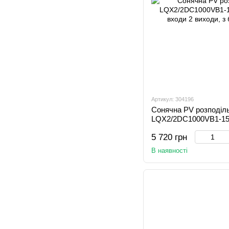
Артикул: 304196
Сонячна PV розподіл
LQX2/2DC1000VB1-15
входи 2 виходи, з бл
5 720 грн
В наявності