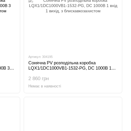
Артикул: 304195
Сонячна PV розподільна коробка
00В 3
LQX1/1DC1000VB1-1532-PG, DC 1000В 1
ом
вхід 1 вихід, з блискавкозахистом
2 860 грн
Немає в наявності