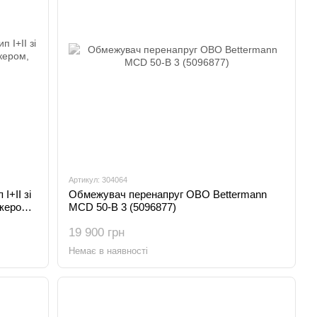
Артикул: 304064
І+ІІ зі
Обмежувач перенапруг OBO Bettermann
кером,
MCD 50-B 3 (5096877)
19 900 грн
Немає в наявності