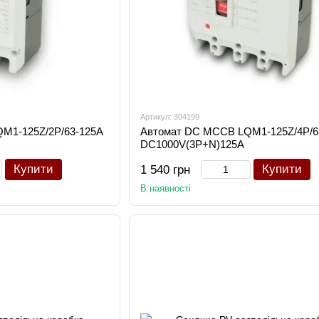
Артикул: 304199
M1-125Z/2P/63-125A
Автомат DC MCCB LQM1-125Z/4P/6
DC1000V(3P+N)125A
Купити
Купити
1 540 грн
В наявності