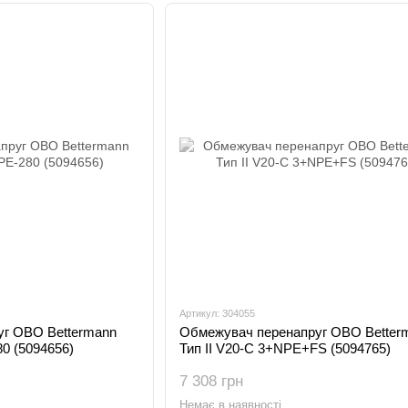
Артикул: 304055
г OBO Bettermann
Обмежувач перенапруг OBO Better
80 (5094656)
Тип II V20-C 3+NPE+FS (5094765)
7 308 грн
Немає в наявності