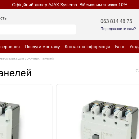
Офіційний дилер AJAX Systems. Військовим знижка 10%
сть
063 814 48 75
Передзвонити вам?
овернення
Послуги монтажу
Контактна інформація
Блог
Угод
нційності
Автоматика для сонячних панелей
панелей
С