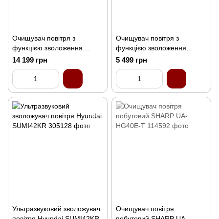
Очищувач повітря з
Очищувач повітря з
функцією зволоження
функцією зволоження
Hyundai HAJIN300KR
Hyundai MIRAN110KR
14 199 грн
5 499 грн
Ультразвуковий зволожувач
Очищувач повітря
повітря Hyundai SUMI42KR
побутовий SHARP UA-