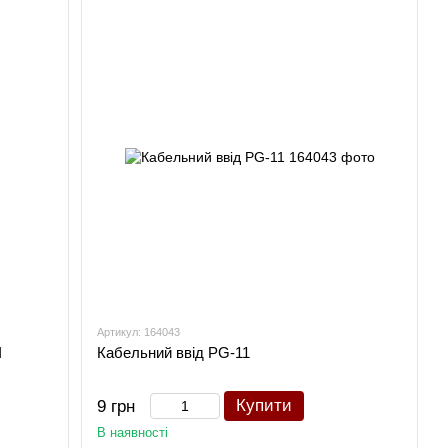
Артикул: 164043
I
Кабельний ввід PG-11
Купити
9 грн
В наявності