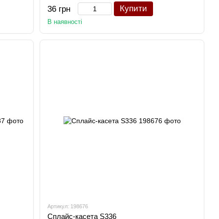
Купити
36 грн
В наявності
Артикул: 198676
Сплайс-касета S336