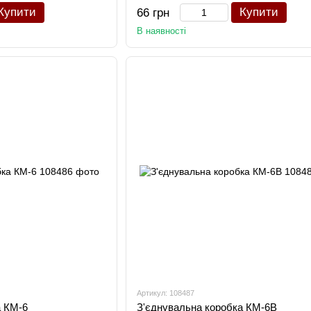
Купити
Купити
66 грн
В наявності
Артикул: 108487
а КМ-6
З'єднувальна коробка КМ-6В