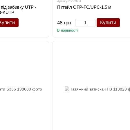
Артикул: 292651
 під забивку UTP -
Пігтейл OFP-FC/UPC-1.5 м
CB-KUTP
Купити
Купити
48 грн
В наявності