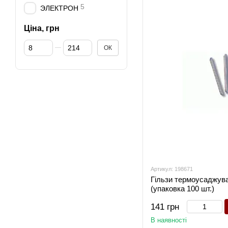
5
ЭЛЕКТРОН
Ціна, грн
Від Ціна, грн
До Ціна, грн
ОК
Артикул: 198671
Гільзи термоусаджува
(упаковка 100 шт.)
141 грн
В наявності