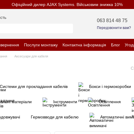
Офіційний дилер AJAX Systems. Військовим знижка 10%
сть
063 814 48 75
Передзвонити вам?
овернення
Послуги монтажу
Контактна інформація
Блог
Угод
нційності
нання
Аксесуари для кабеля
С
Системи для прокладання кабелів
Бокси і гермокоробки
увальні матеріали
Інструменти
Освітлення
одовжувачі
Гермовводи для кабелю
Автоматичні вими