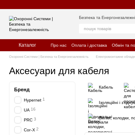
Перейти до основного контенту
Безпека та Енергонезалежні
Каталог
Про нас
Оплата і доставка
Обмін та п
Відгуки про магазин
Політика конфіде
Охоронні Системи | Безпека та Енергонезалежність
Електромонтажне облад
Аксесуари для кабеля
Кабель
Бренд
1
Hypernet
Ізоляційні і з'єдн
16
UA
Вилки, колодки, п
3
PRC
2
Cor-X