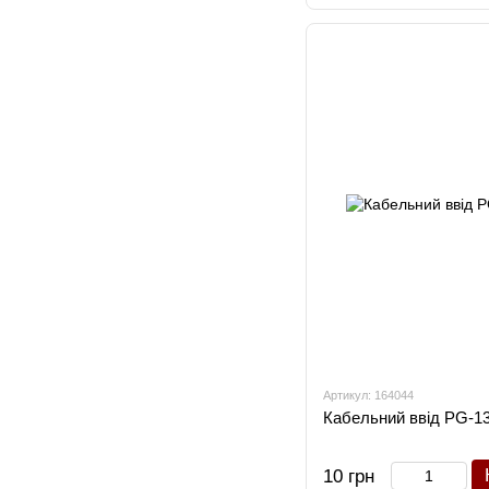
Артикул: 164044
Кабельний ввід PG-13
10 грн