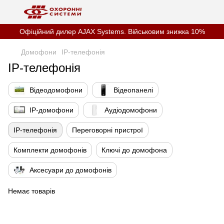
Офіційний дилер AJAX Systems. Військовим знижка 10%
Домофони
IP-телефонія
IP-телефонія
Відеодомофони
Відеопанелі
IP-домофони
Аудіодомофони
IP-телефонія
Переговорні пристрої
Комплекти домофонів
Ключі до домофона
Аксесуари до домофонів
Немає товарів