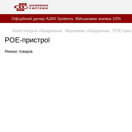
Офіційний дилер AJAX Systems. Військовим знижка 10%
Комп'ютерне обладнання
Мережеве обладнання
POE-прис
POE-пристрої
Немає товарів