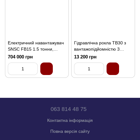
Електричний навантажувач
Гідравлічна рокла TB30 з
SNSC FB15 1.5 тонни,
вантажопідйомністю 3
вилковий, чотириколісний
тонни і шириною вил 550
704 000 грн
13 200 грн
мм
063 814 48 75
Контактна інформація
Повна версія сайту