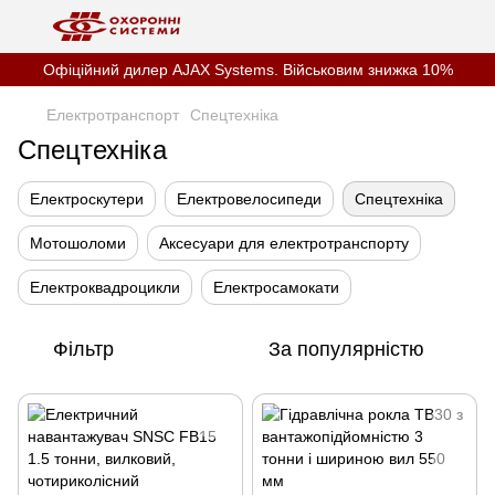
Офіційний дилер AJAX Systems. Військовим знижка 10%
Електротранспорт
Спецтехніка
Спецтехніка
Електроскутери
Електровелосипеди
Спецтехніка
Мотошоломи
Аксесуари для електротранспорту
Електроквадроцикли
Електросамокати
Фільтр
За популярністю