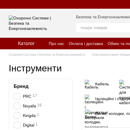
Перейти до основного контенту
Безпека та Енергонезалежні
Каталог
Про нас
Оплата і доставка
Обмін та п
Відгуки про магазин
Політика конфіде
Охоронні Системи | Безпека та Енергонезалежність
Електромонтажне облад
Інструменти
Кабель
Бренд
17
PRC
Ізоляційні і з'єдн
16
Noyafa
Вилки, колодки, п
1
Kingda
1
Digital