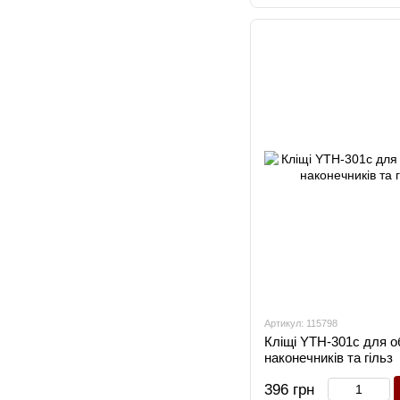
Артикул: 115798
Кліщі YTH-301c для о
наконечників та гільз
396 грн