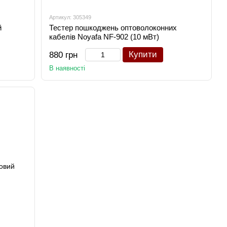
Артикул: 305349
й
Тестер пошкоджень оптоволоконних
кабелів Noyafa NF-902 (10 мВт)
Купити
880 грн
В наявності