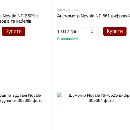
Артикул: 305350
 Noyafa NF-B509 з
Анемометр Noyafa NF-561 цифрови
одів та кабелів
Купити
Купити
1 012 грн
В наявності