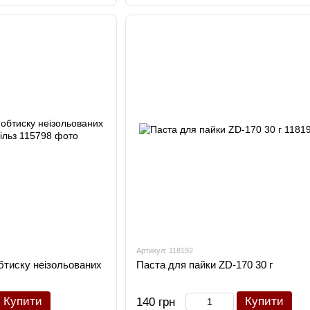
Артикул: 118192
бтиску неізольованих
Паста для пайки ZD-170 30 г
Купити
Купити
140 грн