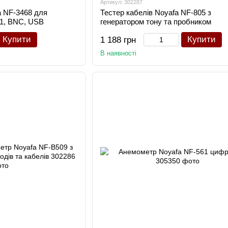
Артикул: 302287
a NF-3468 для
Тестер кабелів Noyafa NF-805 з
11, BNC, USB
генератором тону та пробником
Купити
Купити
1 188 грн
В наявності