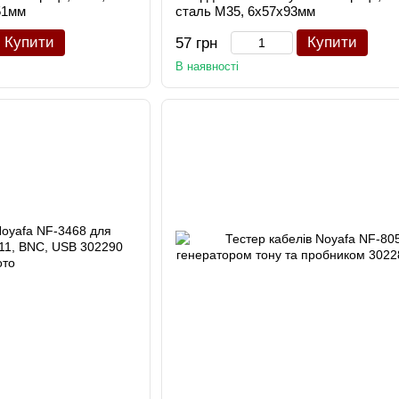
51мм
сталь М35, 6x57x93мм
Купити
Купити
57 грн
В наявності