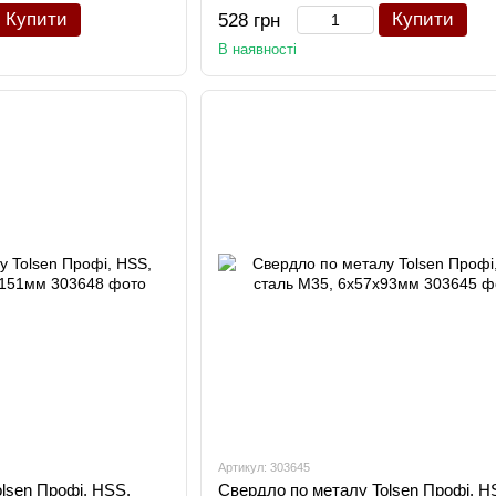
Купити
Купити
528 грн
В наявності
Артикул: 303645
lsen Профі, HSS,
Свердло по металу Tolsen Профі, H