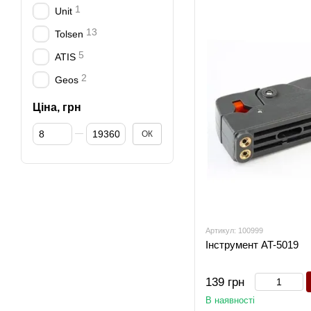
1
Unit
13
Tolsen
5
ATIS
2
Geos
Ціна, грн
Від Ціна, грн
До Ціна, грн
ОК
Артикул: 100999
Інструмент AT-5019
139 грн
В наявності