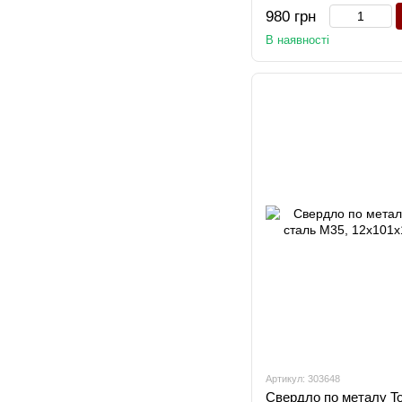
980 грн
В наявності
Артикул: 303648
Свердло по металу To