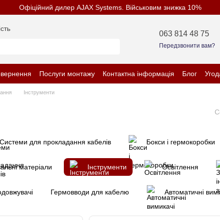
Офіційний дилер AJAX Systems. Військовим знижка 10%
сть
063 814 48 75
Передзвонити вам?
овернення
Послуги монтажу
Контактна інформація
Блог
Угод
нційності
нання
Інструменти
С
Системи для прокладання кабелів
Бокси і гермокоробки
увальні матеріали
Інструменти
Освітлення
одовжувачі
Гермовводи для кабелю
Автоматичні вими