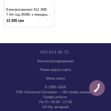
Електросамокат A11 36В
7.5А·год 350Вт з передньою
підвіскою
13 200 грн
063 814 48 75
Контактна інформація
Повна версія сайту
Мапа сайту
© 1993–2026
ТОВ «Охоронні Системи» — Всі права захищені.
Графік роботи:
Пн-Пт: 09:00 - 17:30
Сб-Нд: вихідний