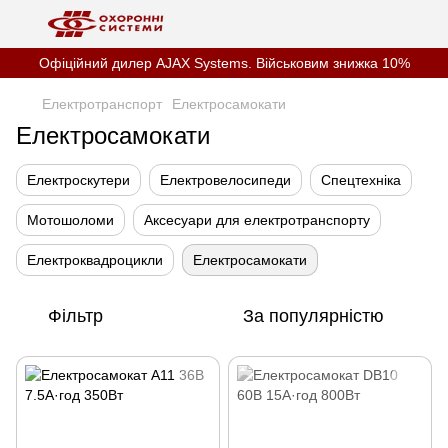
Офіційний дилер AJAX Systems. Військовим знижка 10%
Електротранспорт
Електросамокати
Електросамокати
Електроскутери
Електровелосипеди
Спецтехніка
Мотошоломи
Аксесуари для електротранспорту
Електроквадроцикли
Електросамокати
Фільтр
За популярністю