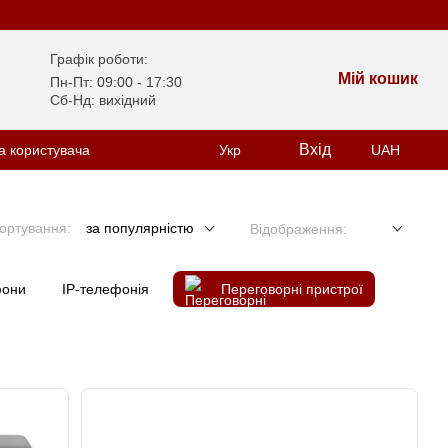
Графік роботи:
Мій кошик
Пн-Пт: 09:00 - 17:30
Сб-Нд: вихідний
Вхід
а користувача
Укр
UAH
ортування:
за популярністю
Відображення:
фони
IP-телефонія
Переговорні пристрої