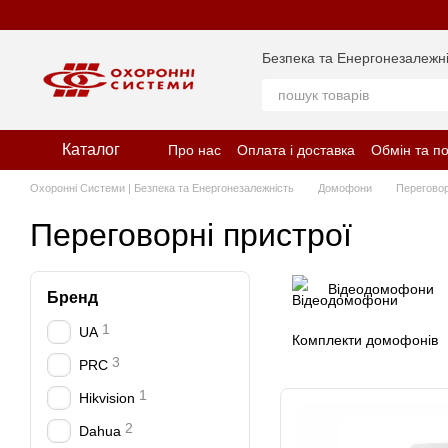
Перейти до основного контенту
Безпека та Енергонезалежні
Каталог
Про нас
Оплата і доставка
Обмін та п
Відгуки про магазин
Політика конфіде
Охоронні Системи | Безпека та Енергонезалежність
Домофони
Переговор
Переговорні пристрої
Відеодомофони
Бренд
1
UA
Комплекти домофонів
3
PRC
1
Hikvision
2
Dahua