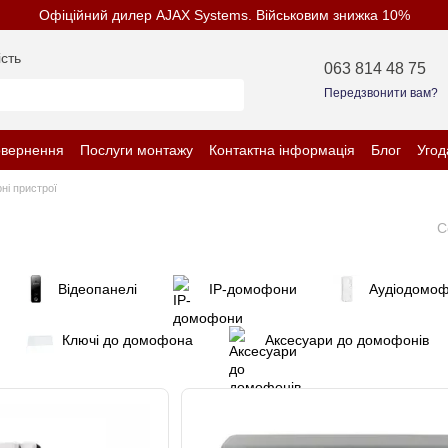
Офіційний дилер AJAX Systems. Військовим знижка 10%
сть
063 814 48 75
Передзвонити вам?
овернення
Послуги монтажу
Контактна інформація
Блог
Угод
нційності
ні пристрої
С
Відеопанелі
IP-домофони
Аудіодомо
Ключі до домофона
Аксесуари до домофонів