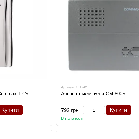
Артикул: 101742
 Commax TP-S
Абонентський пульт CM-800S
Купити
Купити
792 грн
В наявності