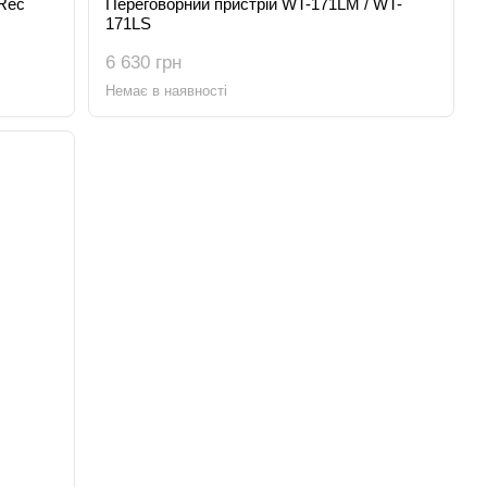
 Rec
Переговорний пристрій WT-171LM / WT-
171LS
6 630 грн
Немає в наявності