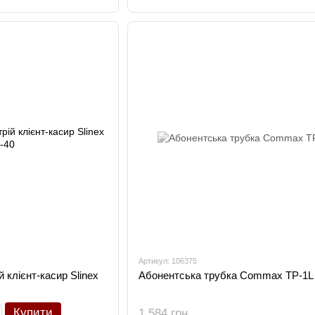
Артикул: 106375
 клієнт-касир Slinex
Абонентська трубка Commax TP-1L
Купити
1 584 грн