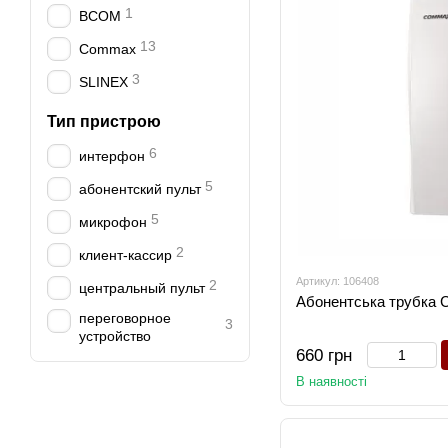
1
BCOM
13
Commax
3
SLINEX
Тип пристрою
6
интерфон
5
абонентский пульт
5
микрофон
2
клиент-кассир
Артикул: 106408
2
центральный пульт
Абонентська трубка
переговорное
3
устройство
660 грн
В наявності