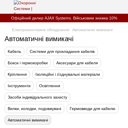
Офіційний дилер AJAX Systems. Військовим знижка 10%
Електромонтажне обладнання
Автоматичні вимикачі
Автоматичні вимикачі
Кабель
Системи для прокладання кабелів
Бокси і гермокоробки
Аксесуари для кабеля
Кріплення
Ізоляційні і з'єднувальні матеріали
Інструменти
Освітлення
Засоби індивідуального захисту
Вилки, колодки, подовжувачі
Гермовводи для кабелю
Автоматичні вимикачі