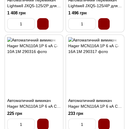
Автоматичний перемикач
Автоматичний перемикач
Lightwell JXQ5-125/2P для
Lightwell JXQ5-125/4P для
DIN-рейки
DIN-рейки
1 408 грн
1 496 грн
Автоматичний вимикач
Автоматичний вимикач
Hager MCN110A 1P 6 кА C-
Hager MCN116A 1P 6 кА C-
10A 1M
16A 1M
225 грн
233 грн