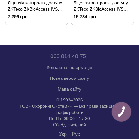
Ліцензія контролю доступу
Ліцензія контролю доступу
ZKTeco ZKBioAccess IVS
ZKTeco ZKBioAccess IVS
ZKBA-AC-P20
ZKBA-AC-P25
7 286 грн
15 734 грн
063 814 48 75
Контактна інформація
Повна версія сайту
Мапа сайту
© 1993–2026
ТОВ «Охоронні Системи» — Всі права захищені.
Графік роботи:
Пн-Пт: 09:00 - 17:30
Сб-Нд: вихідний
Укр
Рус