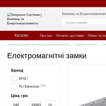
Перейти до основного контенту
Безпека та Енергонезалежні
Каталог
Про нас
Оплата і доставка
Обмін та п
Відгуки про магазин
Політика конфіде
Охоронні Системи | Безпека та Енергонезалежність
Контроль доступу
Ел
Електромагнітні замки
Бренд
1
ATIS
109
YLI Electronic
Ціна, грн
Від Ціна, грн
До Ціна, грн
ОК