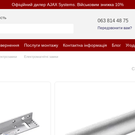
Офіційний дилер AJAX Systems. Військовим знижка 10%
сть
063 814 48 75
Передзвонити вам?
овернення
Послуги монтажу
Контактна інформація
Блог
Угод
нційності
ектрозамки
Електромагнітні замки
С