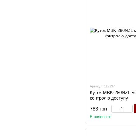
Артикул: 112137
Куток MBK-280NZL мо
контролю доступу
783 грн
В наявності