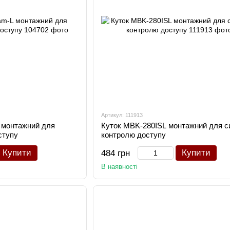
Артикул: 111913
 монтажний для
Куток MBK-280ISL монтажний для с
ступу
контролю доступу
Купити
Купити
484 грн
В наявності