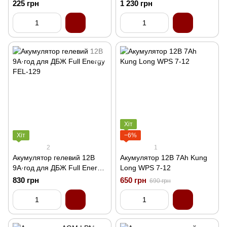
61
1212
225 грн
1 230 грн
Хіт
Хіт
−6%
2
1
Акумулятор гелевий 12В
Акумулятор 12В 7Аh Kung
9А·год для ДБЖ Full Energy
Long WPS 7-12
FEL-129
830 грн
650 грн
690 грн