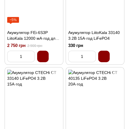
−5%
Акумулятор FEi-6S3P
Акумулятор LiitoKala 33140
LiitoKala 12000 мА·год для
3.2В 15А·год LiFePO4
FPV-дрона
2 750 грн
330 грн
2 900 грн