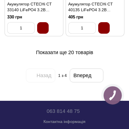
Акумулятор CTECHi CT
Акумулятор CTECHi CT
33140 LiFePO4 3.2В
40135 LiFePO4 3.2В
15А·год
20А·год
330 грн
405 грн
Показати ще 20 товарів
Назад
Вперед
1
з 4
063 814 48 75
Контактна інформація