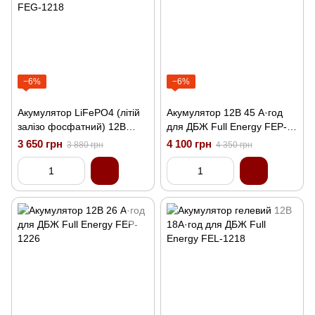
−6%
−6%
Акумулятор LiFePO4 (літій
Акумулятор 12В 45 А·год
залізо фосфатний) 12В
для ДБЖ Full Energy FEP-
18А·год Full Energy FEG-
1245
3 650 грн
4 100 грн
3 880 грн
4 350 грн
1218