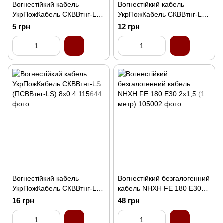
Вогнестійкий кабель
Вогнестійкий кабель
УкрПожКабель СКВВтнг-LS
УкрПожКабель СКВВтнг-LS
(ПСВВтнг-LS) 2х0.4 (1 метр)
(ПСВВтнг-LS) 6х0.4 (1 метр)
5 грн
12 грн
Вогнестійкий кабель
Вогнестійкий безгалогенний
УкрПожКабель СКВВтнг-LS
кабель NHXH FE 180 E30
(ПСВВтнг-LS) 8х0.4
2x1,5 (1 метр)
16 грн
48 грн