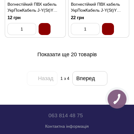
Вогнестійкий ПВХ кабель
Вогнестійкий ПВХ кабель
УкрПожКабель J-Y(St)Y
УкрПожКабель J-Y(St)Y
1x2x0,8 (1 метр)
2x2x0.8 (1 метр)
12 грн
22 грн
Показати ще 20 товарів
Назад
Вперед
1
з 4
063 814 48 75
Контактна інформація