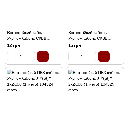
Вогнестійкий кабель
Вогнестійкий кабель
УкрПожКабель СКВВ
УкрПожКабель СКВВ
(ПСВВ) 6х0.4 (1 метр)
(ПСВВ) 8х0.4 (1 метр)
12 грн
15 грн