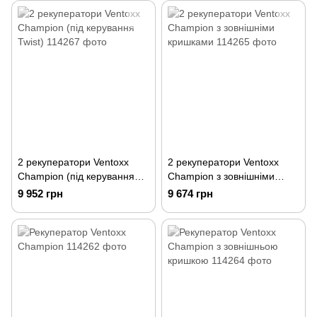
2 рекуператори Ventoxx
2 рекуператори Ventoxx
Champion (під керування
Champion з зовнішніми
Twist)
кришками
9 952 грн
9 674 грн