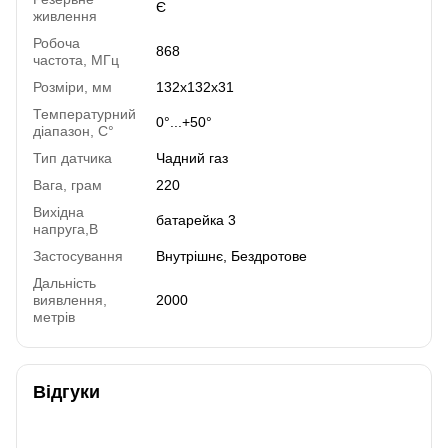
Є
живлення
Робоча
868
частота, МГц
Розміри, мм
132x132x31
Температурний
0°...+50°
діапазон, C°
Тип датчика
Чадний газ
Вага, грам
220
Вихідна
батарейка 3
напруга,В
Застосування
Внутрішнє, Бездротове
Дальність
виявлення,
2000
метрів
Відгуки