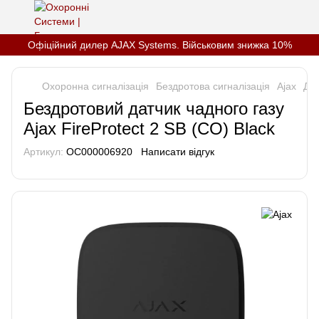
Офіційний дилер AJAX Systems. Військовим знижка 10%
Охоронна сигналізація
Бездротова сигналізація
Ajax
Дат
Бездротовий датчик чадного газу
Ajax FireProtect 2 SB (CO) Black
Артикул:
OC000006920
Написати відгук