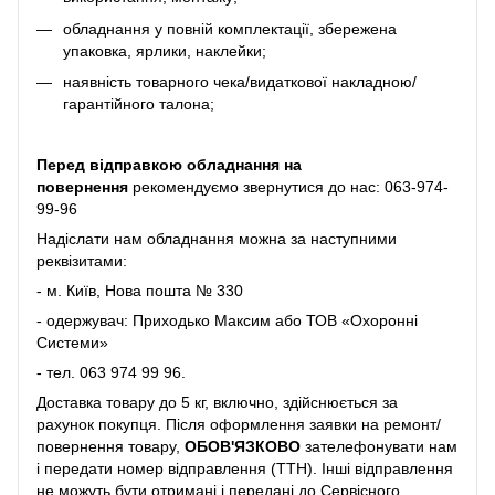
обладнання у повній комплектації, збережена
упаковка, ярлики, наклейки;
наявність товарного чека/видаткової накладною/
гарантійного талона;
Перед відправкою обладнання на
повернення
рекомендуємо звернутися до нас:
063-974-
99-96
Надіслати нам обладнання можна за наступними
реквізитами:
- м. Київ, Нова пошта № 330
- одержувач: Приходько Максим або ТОВ «Охоронні
Системи»
- тел.
063 974 99 96
.
Доставка товару до 5 кг, включно, здійснюється за
рахунок покупця. Після оформлення заявки на ремонт/
повернення товару,
ОБОВ'ЯЗКОВО
зателефонувати нам
і передати номер відправлення (ТТН). Інші відправлення
не можуть бути отримані і передані до Сервісного