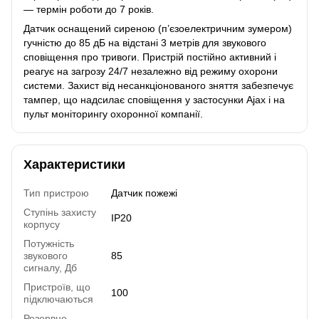
— термін роботи до 7 років.
Датчик оснащений сиреною (п’єзоелектричним зумером)
гучністю до 85 дБ на відстані 3 метрів для звукового
сповіщення про тривоги. Пристрій постійно активний і
реагує на загрозу 24/7 незалежно від режиму охорони
системи. Захист від несанкціонованого зняття забезпечує
тампер, що надсилає сповіщення у застосунки Ajax і на
пульт моніторингу охоронної компанії.
Характеристики
Тип пристрою
Датчик пожежі
Ступінь захисту
IP20
корпусу
Потужність
звукового
85
сигналу, Дб
Пристроїв, що
100
підключаються
Резервне