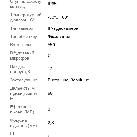
Ступінь захисту
IP65
корпусу
Температурний
-30°...+60°
діапазон, C°
Тип камери
IP-відеокамера
Тип об'єктиву
Фіксований
Вага, грам
550
Вбудований
Є
мікрофон
Вихідна
12
напруга,В
Застосування
Внутрішнє, Зовнішнє
Дальність ІЧ
підсвічування,
50
М
Ефективні
8
пікселі (МП)
Фокусна
2,8
відстань (мм)
ІЧ
Є