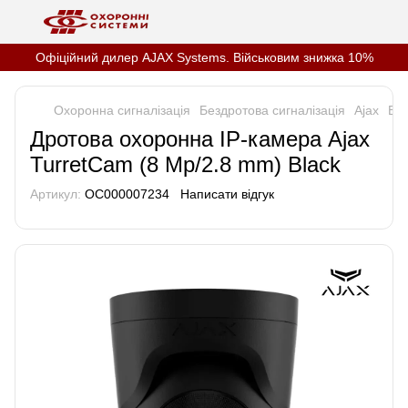
Офіційний дилер AJAX Systems. Військовим знижка 10%
Охоронна сигналізація
Бездротова сигналізація
Ajax
Ві
Дротова охоронна IP-камера Ajax
TurretCam (8 Mp/2.8 mm) Black
Артикул:
OC000007234
Написати відгук