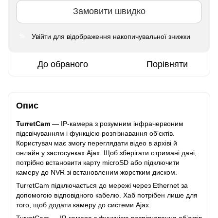
Замовити швидко
Увійти
для відображення накопичувальної знижки
%
До обраного
Порівняти
Опис
TurretCam
— IP-камера з розумним інфрачервоним
підсвічуванням і функцією розпізнавання обʼєктів.
Користувач має змогу переглядати відео в архіві й
онлайн у застосунках Ajax. Щоб зберігати отримані дані,
потрібно встановити карту microSD або підключити
камеру до NVR зі встановленим жорстким диском.
TurretCam підключається до мережі через Ethernet за
допомогою відповідного кабелю. Хаб потрібен лише для
того, щоб додати камеру до системи Ajax.
TurretCam — IP-камера з функцією розпізнавання обʼєктів