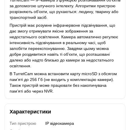
за допомогою штучного інтелекту. Алгоритми пристрою
розрізняють обʼєкти, що рухаються: людину, тварину або
транспортний засіб.
Пристрій має розумне інфрачервоне підсвічування, що
дає змогу отримувати якісне зображення за
недостатнього освітлення. Камера автоматично регулює
інтенсивність підсвічування в реальному часі, щоб
запобігти переекспонуванню. Завдяки цьому можна
добре роздивитися навіть ті об’єкти, що розташовані
далеко або надто близько до камери за недостатнього
освітлення.
В TurretCam можна встановити карту microSD з обсягом
памʼяті до 256 Гб (не входить у комплектацію камери).
Також пристрій може працювати без накопичувача
памʼяті або через NVR.
Характеристики
Тип пристрою
IP відеокамера