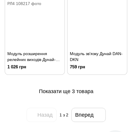
Модуль розширення
Модуль зв'язку Дунай DAN-
релейних виходів Дунай-
DKN
РЛ4
1 026 грн
759 грн
Показати ще 3 товара
Назад
Вперед
1
з 2