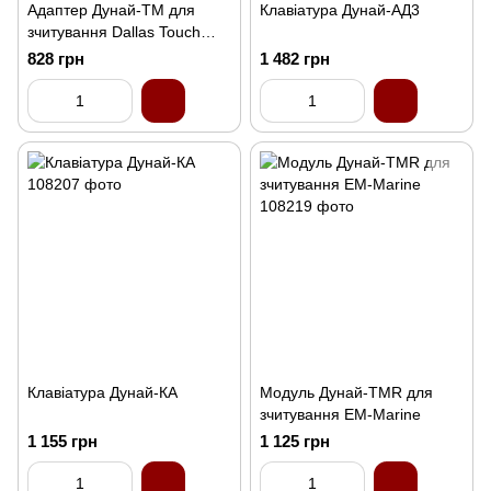
Адаптер Дунай-TM для
Клавіатура Дунай-АД3
зчитування Dallas Touch
Memory
828 грн
1 482 грн
Клавіатура Дунай-КА
Модуль Дунай-ТМR для
зчитування EM-Marine
1 155 грн
1 125 грн