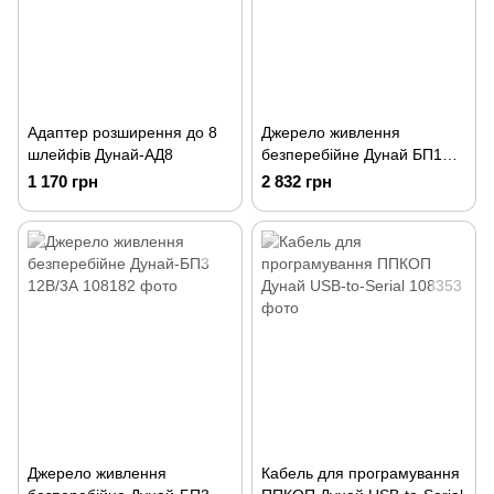
Адаптер розширення до 8
Джерело живлення
шлейфів Дунай-АД8
безперебійне Дунай БП1
12В/1А
1 170 грн
2 832 грн
Джерело живлення
Кабель для програмування