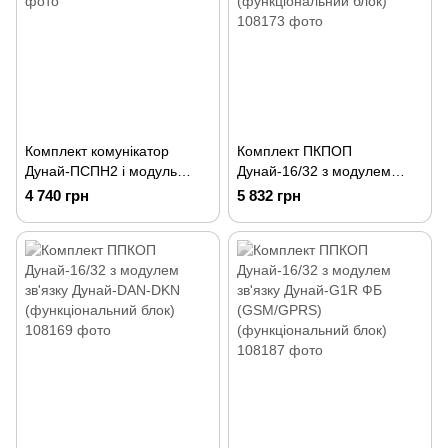
Комплект комунікатор
Комплект ПКПОП
Дунай-ПСПН2 і модуль
Дунай-16/32 з модулем
Дунай-G1S ФБ
зв'язку КМ2
4 740 грн
5 832 грн
(функціональний блок)