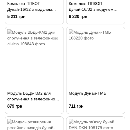
Комплект ППКОП
Комплект ППКОП
Дунай-16/32 з модулем
Дунай-16/32 з модулем
зв'язку Дунай-DAN-DKN
зв'язку Дунай-G1R ФБ
5 211 грн
8 220 грн
(функціональний блок)
(GSM/GPRS)
(функціональний блок)
Модуль ВБД6-КМ2 для
Модуль Дунай-ТМБ
сполучення з телефонною
лінією
879 грн
711 грн