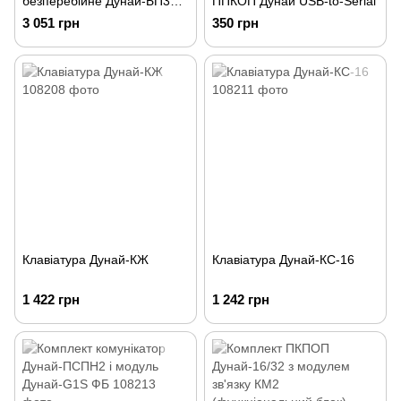
безперебійне Дунай-БП3
ППКОП Дунай USB-to-Serial
12В/3А
3 051 грн
350 грн
Клавіатура Дунай-КЖ
Клавіатура Дунай-КС-16
1 422 грн
1 242 грн