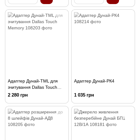
Адаптер Дунай-TML для
Адаптер Дунай-РК4
зчитування Dallas Touch
Memory
2 280 грн
1 035 грн