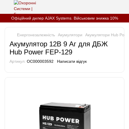
Офіційний дилер AJAX Systems. Військовим знижка 10%
Енергонезалежність
Акумулятори
Акумулятори Hub Powe
Акумулятор 12В 9 Аг для ДБЖ
Hub Power FEP-129
Артикул:
OC000003592
Написати відгук