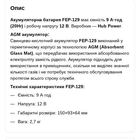
Опис
Акумуляторна батарея FEP-129
має ємність
9 А·год
(20Hr)
і робочу напругу
12 В
. Виробник —
Hub Power
.
AGM акумулятор:
Свинцево-кислотний акумулятор
FEP-129
виконаний у
герметичному корпусі за технологією
AGM (Absorbent
Glass Mat)
, що передбачає використання абсорбованого
електроліту замість рідкого. Акумулятор підходить для
використання в приміщеннях, оскільки не виділяє значної
кількості газів і не потребує технічного обслуговування
протягом всього строку служби.
Технічні характеристики FEP-129:
Ємність: 9 А·год
Напруга: 12 В
Габаритні розміри: 150×93×64 мм
Вага: 2,7 кг