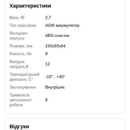
Характеристики
Вага, КГ
2,7
Тип пристрою
AGM аккумулятор
Матеріал
АВS-пластик
корпусу
Розміри, мм
150х93х64
Ємність, Ah
9
Вихідна
12
напруга,В
Температурний
-10°...+40°
діапазон, C°
Застосування
Внутрішнє
Тривалість
автономної
8
роботи
Відгуки