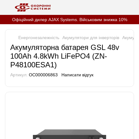
Офіційний дилер AJAX Systems. Військовим знижка 10%
Енергонезалежність
Акумулятори для інверторів
Акумуля
Акумуляторна батарея GSL 48v
100Ah 4.8kWh LiFePO4 (ZN-
P48100ESA1)
Артикул:
OC000006863
Написати відгук