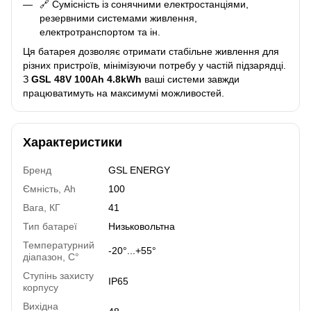
🔗 Сумісність із сонячними електростанціями,
резервними системами живлення,
електротранспортом та ін.
Ця батарея дозволяє отримати стабільне живлення для
різних пристроїв, мінімізуючи потребу у частій підзарядці.
З
GSL 48V 100Ah 4.8kWh
ваші системи завжди
працюватимуть на максимумі можливостей.
Характеристики
Бренд
GSL ENERGY
Ємність, Ah
100
Вага, КГ
41
Тип батареї
Низьковольтна
Температурний
-20°...+55°
діапазон, C°
Ступінь захисту
IP65
корпусу
Вихідна