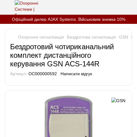
Офіційний дилер AJAX Systems. Військовим знижка 10%
Охоронна сигналізація
Бездротова сигналізація
GSN
Ра
Бездротовий чотириканальний
комплект дистанційного
керування GSN ACS-144R
Артикул:
OC000000592
Написати відгук