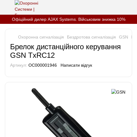
Офіційний дилер AJAX Systems. Військовим знижка 10%
Охоронна сигналізація
Бездротова сигналізація
GSN
Бр
Брелок дистанційного керування
GSN TxRC12
Артикул:
OC000001946
Написати відгук