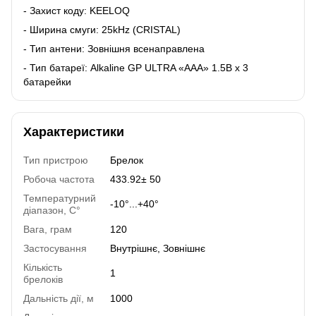
- Захист коду: KEELOQ
- Ширина смуги: 25kHz (CRISTAL)
- Тип антени: Зовнішня всенаправлена
- Тип батареї: Alkaline GP ULTRA «AAA» 1.5В x 3
батарейки
Характеристики
Тип пристрою
Брелок
Робоча частота
433.92± 50
Температурний
-10°...+40°
діапазон, C°
Вага, грам
120
Застосування
Внутрішнє, Зовнішнє
Кількість
1
брелоків
Дальність дії, м
1000