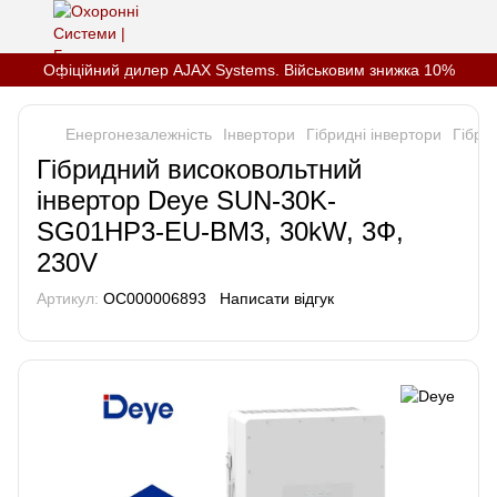
Офіційний дилер AJAX Systems. Військовим знижка 10%
Енергонезалежність
Інвертори
Гібридні інвертори
Гібри
Гібридний високовольтний
інвертор Deye SUN-30K-
SG01HP3-EU-BM3, 30kW, 3Ф,
230V
Артикул:
OC000006893
Написати відгук