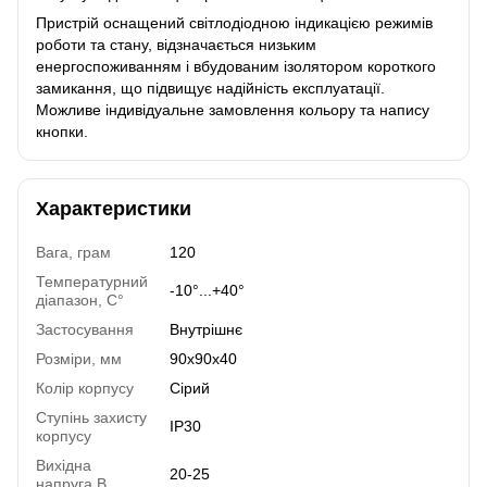
Пристрій оснащений світлодіодною індикацією режимів
роботи та стану, відзначається низьким
енергоспоживанням і вбудованим ізолятором короткого
замикання, що підвищує надійність експлуатації.
Можливе індивідуальне замовлення кольору та напису
кнопки.
Характеристики
Вага, грам
120
Температурний
-10°...+40°
діапазон, C°
Застосування
Внутрішнє
Розміри, мм
90x90x40
Колір корпусу
Сірий
Ступінь захисту
IP30
корпусу
Вихідна
20-25
напруга,В