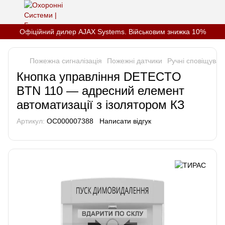
Офіційний дилер AJAX Systems. Військовим знижка 10%
Пожежна сигналізація
Пожежні датчики
Ручні сповіщувачі
Кнопка управління DETECTO
BTN 110 — адресний елемент
автоматизації з ізолятором КЗ
Артикул:
OC000007388
Написати відгук