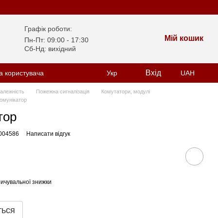
Графік роботи:
Мій кошик
Пн-Пт: 09:00 - 17:30
Сб-Нд: вихідний
Вхід
а користувача
Укр
UAH
залежність
Пожежна сигналізація
Комутатори, модулі
омунікатор
тор
004586
Написати відгук
ичувальної знижки
ться