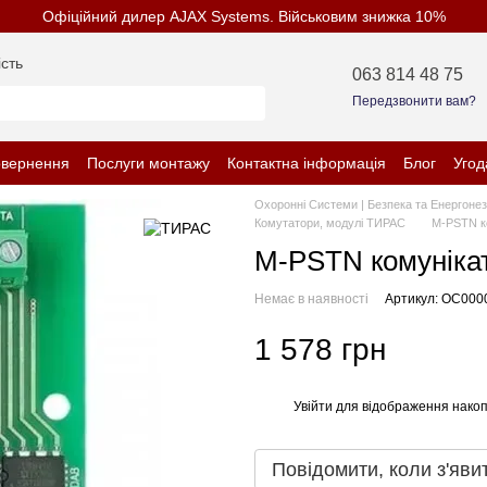
Офіційний дилер AJAX Systems. Військовим знижка 10%
сть
063 814 48 75
Передзвонити вам?
овернення
Послуги монтажу
Контактна інформація
Блог
Угод
нційності
Охоронні Системи | Безпека та Енергоне
Комутатори, модулі ТИРАС
M-PSTN к
M-PSTN комуніка
Немає в наявності
Артикул: OC000
1 578 грн
Увійти
для відображення накоп
%
Повідомити, коли з'яви