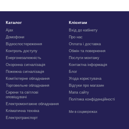
Каталог
Клієнтам
Ajax
Вхід до кабінету
Домофони
Про нас
Відеоспостереження
Оплата і доставка
Контроль доступу
Обмін та повернення
Енергонезалежність
Послуги монтажу
Охоронна сигналізація
Контактна інформація
Пожежна сигналізація
Блог
Комп'ютерне обладнання
Угода користувача
Торговельне обладнання
Відгуки про магазин
Сирени та світлові
Мапа сайту
оповіщувачі
Політика конфіденційності
Електромонтажне обладнання
Кліматична техніка
Ми в соцмережах
Електротранспорт