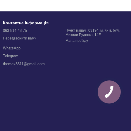
Контактна інформація
063 814 48 75
Пункт видачі: 03194, м. Київ, бул.
Миколи Руденка, 14Е
Передзвонити вам?
Мапа проїзду
WhatsApp
Telegram
themax3511@gmail.com