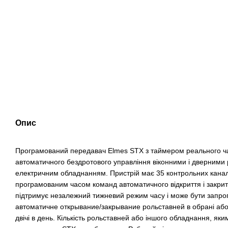
Опис
Програмований передавач Elmes STX з таймером реального ча
автоматичного бездротового управління віконними і дверними 
електричним обладнанням. Пристрій має 35 контрольних каналів
програмованим часом команд автоматичного відкриття і закри
підтримує незалежний тижневий режим часу і може бути запр
автоматичне открывание/закрывание рольставней в обрані або 
двічі в день. Кількість рольставней або іншого обладнання, я