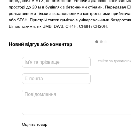
передавачем STX, не обмежене. Робочий діапазон коливається
просторі до 20 м в будівлях з бетонними стінами. Передавач 
рольставнями тільки з встановленими контрольними приймача
або ST6H. Пристрій також сумісно з універсальними бездрот
Elmes такими, як UMB, DWB, CH4H, CH8H і CH20H.
Новий відгук або коментар
Увійти за допомого
Оцініть товар