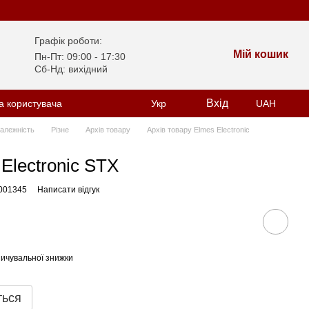
Графік роботи:
Мій кошик
Пн-Пт: 09:00 - 17:30
Сб-Нд: вихідний
Вхід
а користувача
Укр
UAH
залежність
Різне
Архів товару
Архів товару Elmes Electronic
Electronic STX
001345
Написати відгук
ичувальної знижки
ться