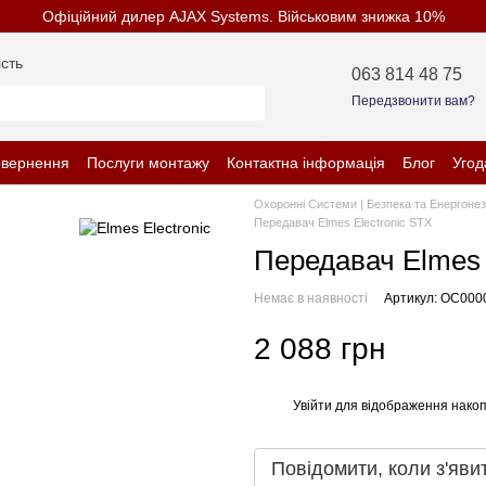
Офіційний дилер AJAX Systems. Військовим знижка 10%
сть
063 814 48 75
Передзвонити вам?
овернення
Послуги монтажу
Контактна інформація
Блог
Угод
нційності
Охоронні Системи | Безпека та Енергоне
Передавач Elmes Electronic STX
Передавач Elmes 
Немає в наявності
Артикул: OC000
2 088 грн
Увійти
для відображення накоп
%
Повідомити, коли з'яви