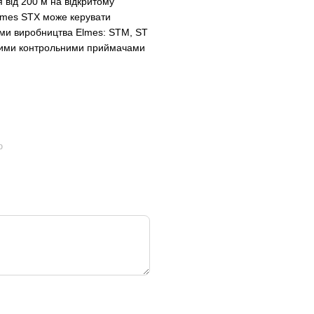
 від 200 м на відкритому
Elmes STX може керувати
ми виробництва Elmes: STM, ST
овими контрольними приймачами
ю