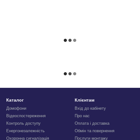
Каталог
Клієнтам
Домофони
Вхід до кабінету
Відеоспостереження
Про нас
Контроль доступу
Оплата і доставка
Енергонезалежність
Обмін та повернення
Охоронна сигналізація
Послуги монтажу