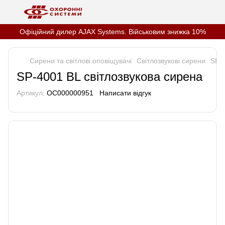
Офіційний дилер AJAX Systems. Військовим знижка 10%
Сирени та світлові оповіщувачі
Світлозвукові сирени
SP-4
SP-4001 BL світлозвукова сирена
Артикул:
OC000000951
Написати відгук