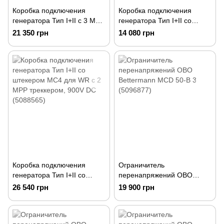
Коробка подключения
Коробка подключения
генератора Тип І+II с 3 MPP
генератора Тип І+II со
треккером, 900V DC
штекером MC4 для WR с 1
21 350 грн
14 080 грн
(5088420)
MPP треккером, 900V DC
(5088564)
Коробка подключения
Ограничитель
генератора Тип І+II со
перенапряжений OBO
штекером MC4 для WR с 2
Bettermann MCD 50-B 3
26 540 грн
19 900 грн
MPP треккером, 900V DC
(5096877)
(5088565)