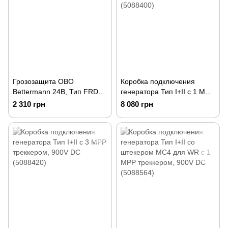
Грозозащита OBO
Коробка подключения
Bettermann 24В, Тип FRD
генератора Тип І+II с 1 MPP
24 HF (5098575)
треккером, 900V DC
2 310 грн
8 080 грн
(5088400)