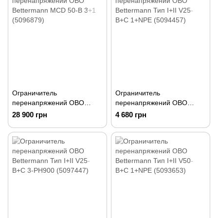
Ограничитель
Ограничитель
перенапряжений OBO
перенапряжений OBO
Bettermann MCD 50-B 3+1
Bettermann Тип I+II V25-
28 900 грн
4 680 грн
(5096879)
B+C 1+NPE (5094457)