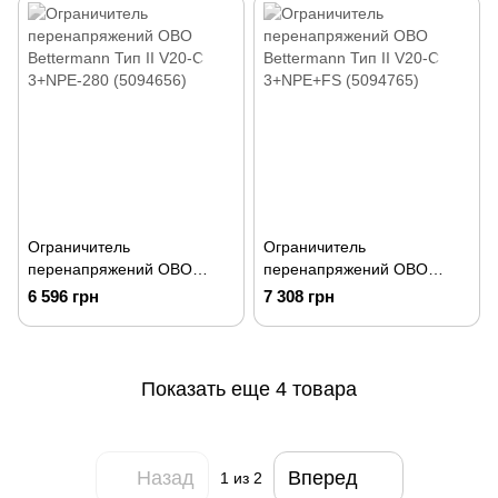
Ограничитель
Ограничитель
перенапряжений OBO
перенапряжений OBO
Bettermann Тип II V20-C
Bettermann Тип II V20-C
6 596 грн
7 308 грн
3+NPE-280 (5094656)
3+NPE+FS (5094765)
Показать еще 4 товара
Назад
Вперед
1
из 2