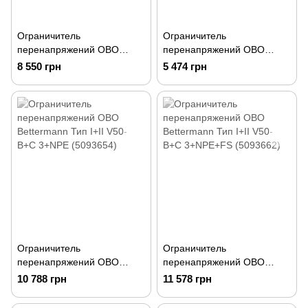
Ограничитель
Ограничитель
перенапряжений OBO
перенапряжений OBO
Bettermann Тип I+II V25-
Bettermann Тип I+II V50-
8 550 грн
5 474 грн
B+C 3-PH900 (5097447)
B+C 1+NPE (5093653)
Ограничитель
Ограничитель
перенапряжений OBO
перенапряжений OBO
Bettermann Тип I+II V50-
Bettermann Тип I+II V50-
10 788 грн
11 578 грн
B+C 3+NPE (5093654)
B+C 3+NPE+FS (5093662)