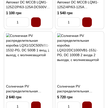
Автомат DC MCCB LQM1-
Автомат DC MCCB LQM1-
125Z/2P/63-125A DC500V
125Z/4P/63-125A
125A
DC1000V(3P+N) 125A
1 100 грн
1 540 грн
Солнечная PV
Солнечная PV
распределительная
распределительная
коробка LQX1/1DC500VB1-
коробка
2 640 грн
5 720 грн
1532-PG, DC 500В 1 вход 1
LQX2/2DC1000VB1-1532-
выход, с молниезащитой
PG, DC 1000В 2 входа 2