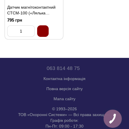
Датчик магнітоконтактний
СТСМ-100 («Лялька
гривнева купюра»)
795 грн
063 814 48 75
Контактна інформація
Повна версія сайту
Мапа сайту
© 1993–2026
ТОВ «Охоронні Системи» — Всі права захищені.
Графік роботи:
Пн-Пт: 09:00 - 17:30