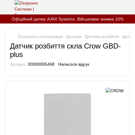
Офіційний дилер AJAX Systems. Військовим знижка 10%
Охоронна сигналізація
Датчики
Датчики розбиття
Датчи
Датчик розбиття скла Crow GBD-
plus
Артикул:
00000005468
Написати відгук