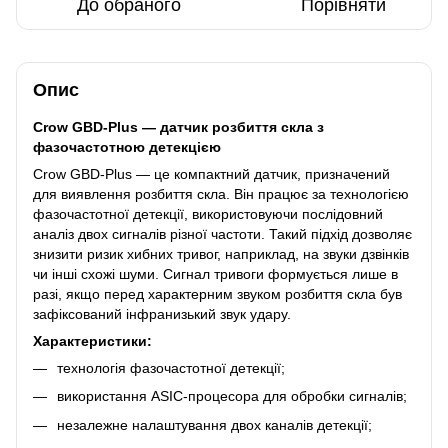
До обраного
Порівняти
Опис
Crow GBD-Plus — датчик розбиття скла з
фазочастотною детекцією
Crow GBD-Plus — це компактний датчик, призначений
для виявлення розбиття скла. Він працює за технологією
фазочастотної детекції, використовуючи послідовний
аналіз двох сигналів різної частоти. Такий підхід дозволяє
знизити ризик хибних тривог, наприклад, на звуки дзвінків
чи інші схожі шуми. Сигнал тривоги формується лише в
разі, якщо перед характерним звуком розбиття скла був
зафіксований інфранизький звук удару.
Характеристики:
технологія фазочастотної детекції;
використання ASIC-процесора для обробки сигналів;
незалежне налаштування двох каналів детекції;