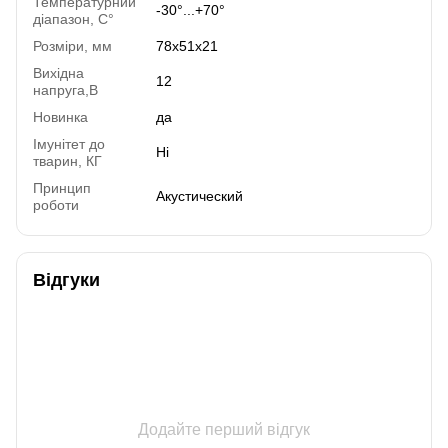
Температурний
-30°...+70°
діапазон, C°
Розміри, мм
78x51x21
Вихідна
12
напруга,В
Новинка
да
Імунітет до
Ні
тварин, КГ
Принцип
Акустический
роботи
Відгуки
Додайте перший відгук