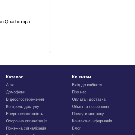
an Quad штора
Каталог
Клієнтам
Ajax
Вхід до кабінету
Домофони
Про нас
Відеоспостереження
Оплата і доставка
Контроль доступу
Обмін та повернення
Енергонезалежність
Послуги монтажу
Охоронна сигналізація
Контактна інформація
Пожежна сигналізація
Блог