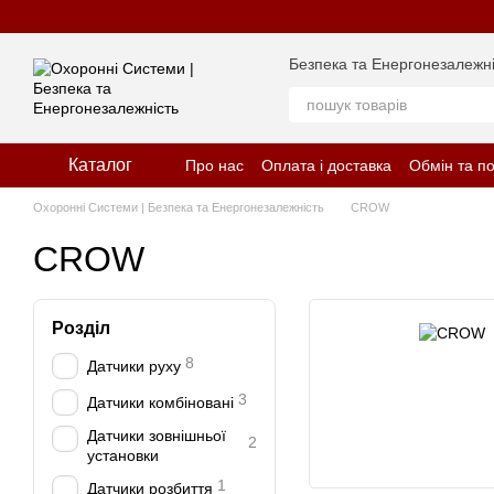
Перейти до основного контенту
Безпека та Енергонезалежні
Каталог
Про нас
Оплата і доставка
Обмін та п
Відгуки про магазин
Політика конфіде
Охоронні Системи | Безпека та Енергонезалежність
CROW
CROW
Розділ
8
Датчики руху
3
Датчики комбіновані
Датчики зовнішньої
2
установки
1
Датчики розбиття