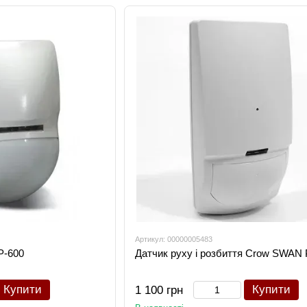
точне виявлення руху, захист від хибних спрацювань, 
панелями сигналізації.
Купити датчики Crow — означає обрати перевірену без
Артикул: 00000005483
P-600
Датчик руху і розбиття Crow SWAN
Купити
Купити
1 100 грн