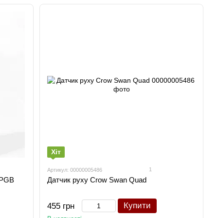
робота у складних погодних умовах, сумісність із різними
пеку з ізраїльською якістю.
Хіт
1
Артикул: 00000005486
 PGB
Датчик руху Crow Swan Quad
Купити
455 грн