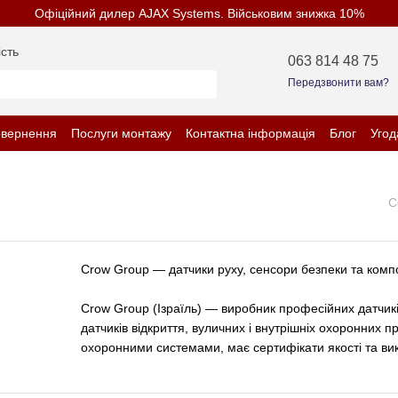
Офіційний дилер AJAX Systems. Військовим знижка 10%
сть
063 814 48 75
Передзвонити вам?
овернення
Послуги монтажу
Контактна інформація
Блог
Угод
нційності
С
Crow Group — датчики руху, сенсори безпеки та компо
Crow Group (Ізраїль) — виробник професійних датчикі
датчиків відкриття, вуличних і внутрішніх охоронних 
охоронними системами, має сертифікати якості та вико
У каталогах Crow — рішення для побутового, комерці