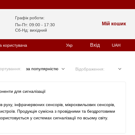
Графік роботи:
Мій кошик
Пн-Пт: 09:00 - 17:30
Сб-Нд: вихідний
Вхід
а користувача
Укр
UAH
ортування:
за популярністю
Відображення:
ненти для сигналізації
в руху, інфрачервоних сенсорів, мікрохвильових сенсорів,
пристроїв. Продукція сумісна з провідними та бездротовими
ристовується у системах сигналізації по всьому світу.
йного та промислового застосування. Ключові переваги: