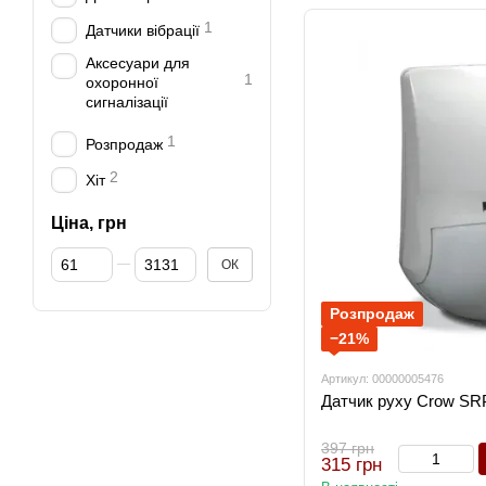
1
Датчики вібрації
Аксесуари для
1
охоронної
сигналізації
1
Розпродаж
2
Хіт
Ціна, грн
Від Ціна, грн
До Ціна, грн
ОК
Розпродаж
−21%
Артикул: 00000005476
Датчик руху Crow SR
397 грн
315 грн