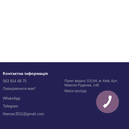
Контактна інформація
063 814 48 75
Пункт видачі: 03194, м. Київ, бул.
Миколи Руденка, 14Е
Передзвонити вам?
Мапа проїзду
WhatsApp
Telegram
themax3511@gmail.com