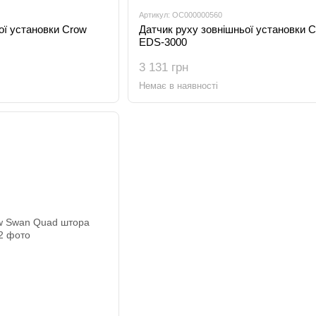
Артикул: OC000000560
ої установки Crow
Датчик руху зовнішньої установки 
EDS-3000
3 131 грн
Немає в наявності