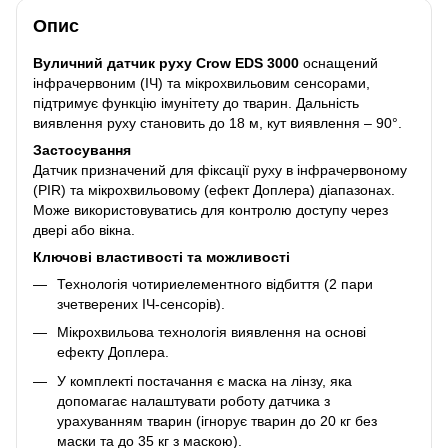
Опис
Вуличний датчик руху Crow EDS 3000
оснащений
інфрачервоним (ІЧ) та мікрохвильовим сенсорами,
підтримує функцію імунітету до тварин. Дальність
виявлення руху становить до 18 м, кут виявлення – 90°.
Застосування
Датчик призначений для фіксації руху в інфрачервоному
(PIR) та мікрохвильовому (ефект Доплера) діапазонах.
Може використовуватись для контролю доступу через
двері або вікна.
Ключові властивості та можливості
Технологія чотириелементного відбиття (2 пари
зчетверених ІЧ-сенсорів).
Мікрохвильова технологія виявлення на основі
ефекту Доплера.
У комплекті постачання є маска на лінзу, яка
допомагає налаштувати роботу датчика з
урахуванням тварин (ігнорує тварин до 20 кг без
маски та до 35 кг з маскою).