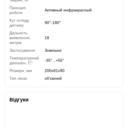
Принцип
Активный инфракрасный
роботи
Кут огляду
90°-180°
датчику
Дальність
виявлення,
18
метрів
Застосування
Зовнішнє
Температурний
-35°...+55°
діапазон, C°
Розміри, мм
200х81х90
Тип лінзи
обʼємний
Відгуки