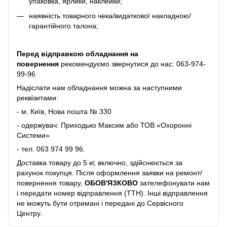
упаковка, ярлики, наклейки;
наявність товарного чека/видаткової накладною/
гарантійного талона;
Перед відправкою обладнання на
повернення
рекомендуємо звернутися до нас:
063-974-
99-96
Надіслати нам обладнання можна за наступними
реквізитами:
- м. Київ, Нова пошта № 330
- одержувач: Приходько Максим або ТОВ «Охоронні
Системи»
- тел.
063 974 99 96
.
Доставка товару до 5 кг, включно, здійснюється за
рахунок покупця. Після оформлення заявки на ремонт/
повернення товару,
ОБОВ'ЯЗКОВО
зателефонувати нам
і передати номер відправлення (ТТН). Інші відправлення
не можуть бути отримані і передані до Сервісного
Центру.