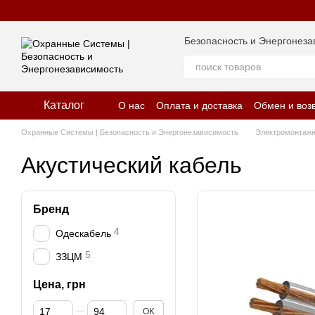
Перейти к основному контенту
Безопасность и Энергонеза
Каталог
О нас
Оплата и доставка
Обмен и воз
Отзывы о магазине
Политика конфид
Охранные Системы | Безопасность и Энергонезависимость
Электромонтажн
Акустический кабель
Бренд
4
Одескабель
5
ЗЗЦМ
Цена, грн
От Цена, грн
До Цена, грн
OK