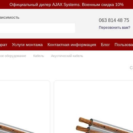
Официальный дилер AJAX Systems. Военным скидка 10%
висимость
063 814 48 75
Перезвонить вам?
врат
Услуги монтажа
Контактная информация
Блог
Пользова
енциальности
ое оборудование
Кабель
Акустический кабель
С