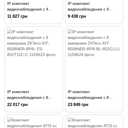
IP комплект
IP комплект
видеонаблюдения с 4
видеонаблюдения с 4
камерами ZKTeco KIT-
камерами ZKTeco KIT-
11 827 грн
9 438 грн
8504NER-4P/4- ES-
8504NER-4P/4-BS855L11B
852T11C-C
IP комплект
IP комплект
видеонаблюдения с 8
видеонаблюдения с 8
камерами ZKTeco KIT-
камерами ZKTeco KIT-
22 017 грн
23 849 грн
8508NER-8P/8- ES-
8508NER-8P/8-BL-852O38S
852T11C-C