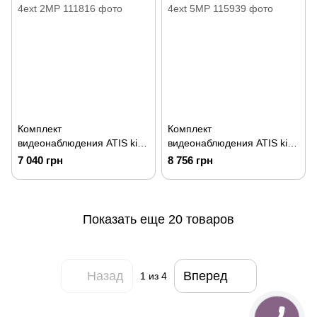
Комплект
Комплект
видеонаблюдения ATIS kit
видеонаблюдения ATIS kit
4ext 2MP
4ext 5MP
7 040 грн
8 756 грн
Показать еще 20 товаров
Назад
Вперед
1
из 4