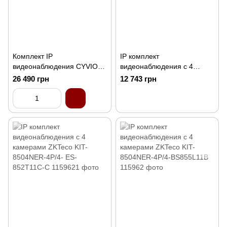
Комплект IP
IP комплект
видеонаблюдения CYVIO
видеонаблюдения с 4
POE Dome 4Kit 8MP
камерами ZKTeco KIT-
26 490 грн
12 743 грн
N2814D
8504NER-4P/4- BL-852O38S