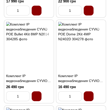
POE Bullet 2Kit 8MP N2412
POE Bullet 4Kit 4MP N2804
17 990 грн
22 900 грн
Комплект IP
Комплект IP
видеонаблюдения CYVIO
видеонаблюдения CYVIO
POE Bullet 4Kit 8MP N2814
POE Dome 2Kit 4MP
26 490 грн
16 490 грн
N2402D