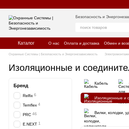
Перейти к основному контенту
Безопасность и Энергонеза
Каталог
О нас
Оплата и доставка
Обмен и воз
Отзывы о магазине
Политика конфид
Охранные Системы | Безопасность и Энергонезависимость
Электромонтажн
Изоляционные и соединит
Кабель
Бренд
6
Relfix
Изоляционные и 
4
Temflex
Вилки, колодки, 
46
PRC
1
E.NEXT