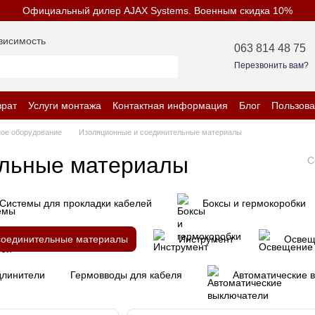
Официальный дилер AJAX Systems. Военным скидка 10%
висимость
063 814 48 75
Перезвонить вам?
врат
Услуги монтажа
Контактная информация
Блог
Пользова
енциальности
ое оборудование
Изоляционные и соединительные материалы
ельные материалы
С
Системы для прокладки кабелей
Боксы и гермокоробки
соединительные материалы
Инструмент
Освещ
удлинители
Гермовводы для кабеля
Автоматические 