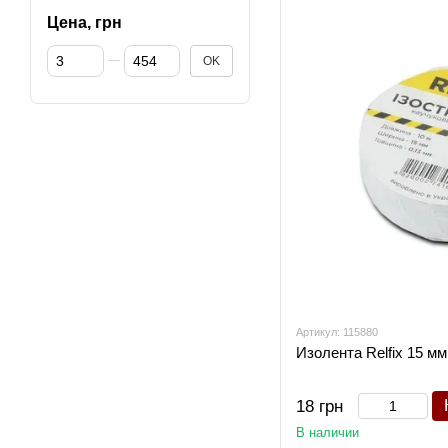
Цена, грн
От Цена, грн
До Цена, грн
OK
Артикул: 115880
Изолента Relfix 15 мм
18 грн
В наличии