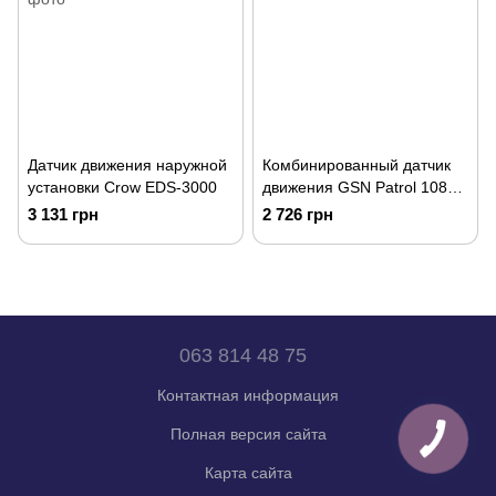
Датчик движения наружной
Комбинированный датчик
установки Crow EDS-3000
движения GSN Patrol 108
PET
3 131 грн
2 726 грн
063 814 48 75
Контактная информация
Полная версия сайта
Карта сайта