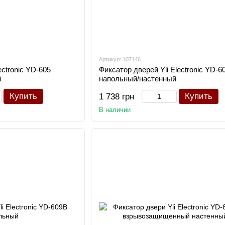
Артикул: 107146
ectronic YD-605
Фиксатор дверей Yli Electronic YD-6
й
напольный/настенный
Купить
Купить
1 738 грн
В наличии