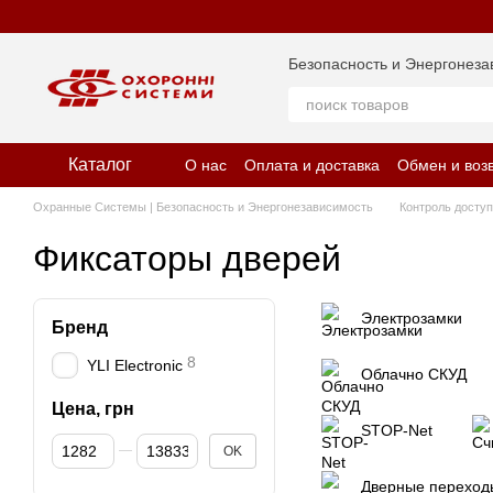
Перейти к основному контенту
Безопасность и Энергонеза
Каталог
О нас
Оплата и доставка
Обмен и воз
Отзывы о магазине
Политика конфид
Охранные Системы | Безопасность и Энергонезависимость
Контроль досту
Фиксаторы дверей
Электрозамки
Бренд
8
YLI Electronic
Облачно СКУД
Цена, грн
STOP-Net
От Цена, грн
До Цена, грн
OK
Дверные переход