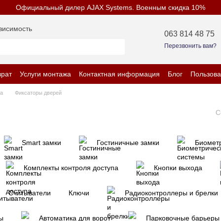
Официальный дилер AJAX Systems. Военным скидка 10%
висимость
063 814 48 75
Перезвонить вам?
врат
Услуги монтажа
Контактная информация
Блог
Пользова
енциальности
па
Фиксаторы дверей
С
Smart замки
Гостиничные замки
Биомет
Комплекты контроля доступа
Кнопки выхода
Считыватели
Ключи
Радиоконтроллеры и брелки
ы
Автоматика для ворот
Парковочные барьеры