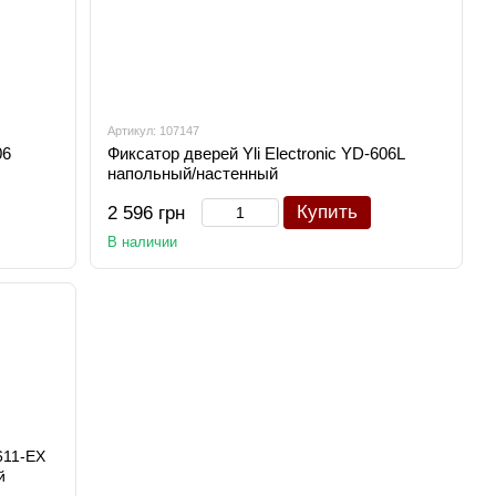
Артикул: 107147
06
Фиксатор дверей Yli Electronic YD-606L
напольный/настенный
Купить
2 596 грн
В наличии