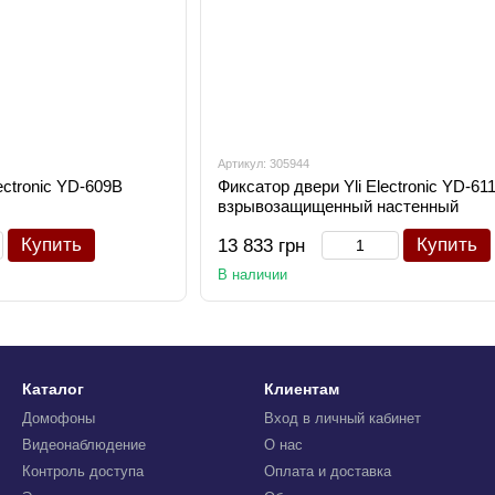
Артикул: 305944
ectronic YD-609B
Фиксатор двери Yli Electronic YD-61
взрывозащищенный настенный
Купить
Купить
13 833 грн
В наличии
Каталог
Клиентам
Домофоны
Вход в личный кабинет
Видеонаблюдение
О нас
Контроль доступа
Оплата и доставка