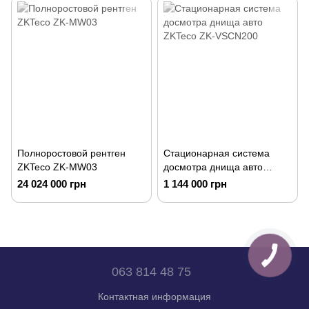
Полноростовой рентген
Стационарная система
ZKTeco ZK-MW03
досмотра днища авто
ZKTeco ZK-VSCN200
24 024 000 грн
1 144 000 грн
063 814 48 75
Контактная информация