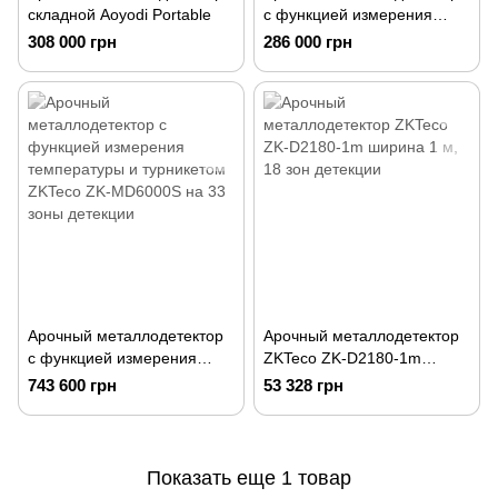
складной Aoyodi Portable
с функцией измерения
температуры ZKTeco ZK-
308 000 грн
286 000 грн
MD6000 на 33 зоны
детекции
Арочный металлодетектор
Арочный металлодетектор
с функцией измерения
ZKTeco ZK-D2180-1m
температуры и турникетом
ширина 1 м, 18 зон
743 600 грн
53 328 грн
ZKTeco ZK-MD6000S на 33
детекции
зоны детекции
Показать еще 1 товар