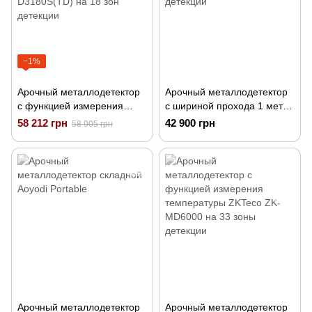
−1%
Арочный металлодетектор
Арочный металлодетектор
с функцией измерения
с шириной прохода 1 метр
температуры ZKTeco ZK-
ZKTeco AMD600 на 6 зон
58 212 грн
42 900 грн
58 905 грн
D3180S(TD) на 18 зон
детекции
детекции
Арочный металлодетектор
Арочный металлодетектор