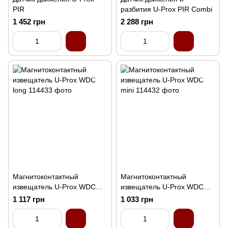
PIR
разбития U-Prox PIR Combi
1 452 грн
2 288 грн
Магнитоконтактный
Магнитоконтактный
извещатель U-Prox WDC
извещатель U-Prox WDC
long
mini
1 117 грн
1 033 грн