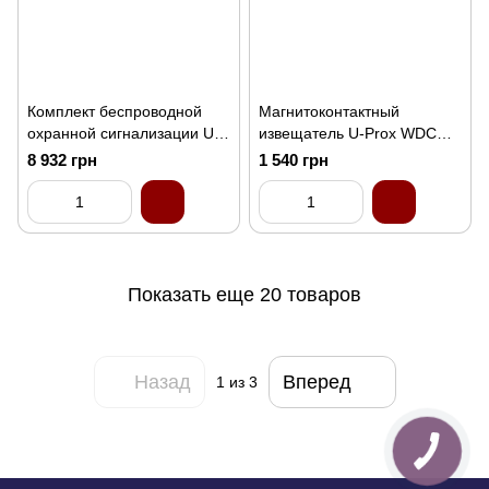
Комплект беспроводной
Магнитоконтактный
охранной сигнализации U-
извещатель U-Prox WDC
Prox MPX L KF kit White
Uni White
8 932 грн
1 540 грн
Показать еще 20 товаров
Назад
Вперед
1
из 3