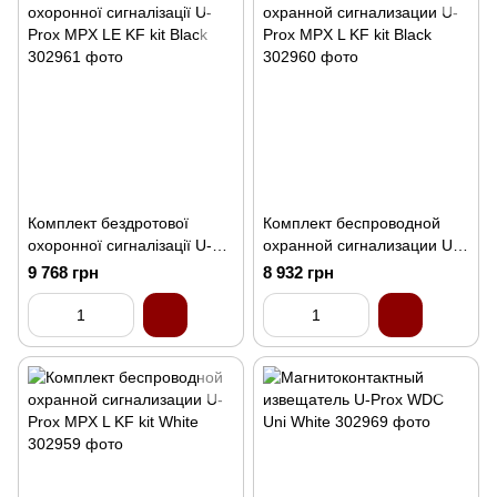
Комплект бездротової
Комплект беспроводной
охоронної сигналізації U-
охранной сигнализации U-
Prox MPX LE KF kit Black
Prox MPX L KF kit Black
9 768 грн
8 932 грн