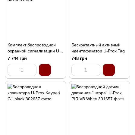
Комплект беспроводной
Бесконтактный активный
охранной сигнализации U-
идентификатор U-Prox Tag
Prox MPX G KF kit White
7 744 грн
748 грн