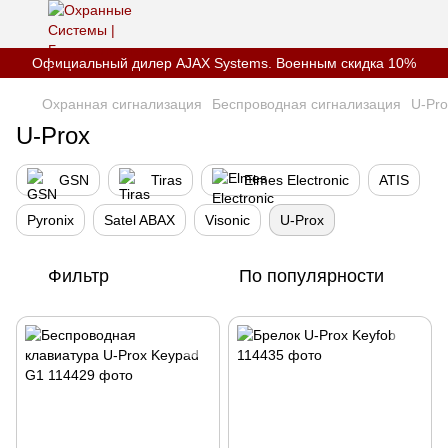
Официальный дилер AJAX Systems. Военным скидка 10%
Охранная сигнализация
Беспроводная сигнализация
U-Pro
U-Prox
GSN
Tiras
Elmes Electronic
ATIS
Pyronix
Satel ABAX
Visonic
U-Prox
Фильтр
По популярности