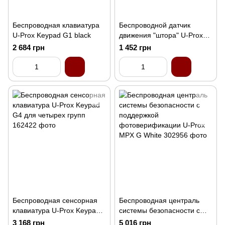
Беcпроводная клавиатура
Беспроводной датчик
U-Prox Keypad G1 black
движения "штора" U-Prox
PIR VB White
2 684 грн
1 452 грн
Беспроводная сенсорная
Беспроводная централь
клавиатура U-Prox Keypad
системы безопасности с
G4 для четырех групп
поддержкой
3 168 грн
5 016 грн