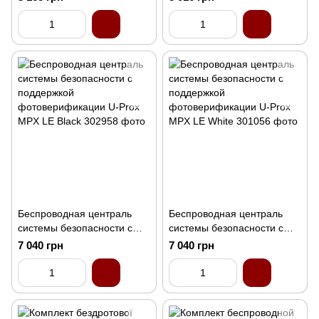
фотоверификации U-Prox
MPX G White
Беспроводная централь
Беспроводная централь
системы безопасности с
системы безопасности с
поддержкой
поддержкой
7 040 грн
7 040 грн
фотоверификации U-Prox
фотоверификации U-Prox
MPX LE Black
MPX LE White