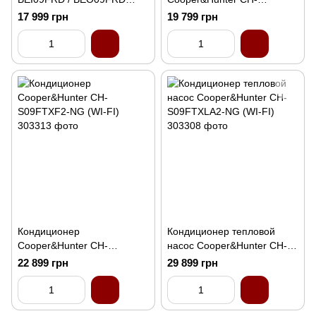
Fjord инверторный
S07FTXF2-NG (WI-FI)
17 999 грн
19 799 грн
Кондиционер
Кондиционер тепловой
Cooper&Hunter CH-
насос Cooper&Hunter CH-
S09FTXF2-NG (WI-FI)
S09FTXLA2-NG (WI-FI)
22 899 грн
29 899 грн