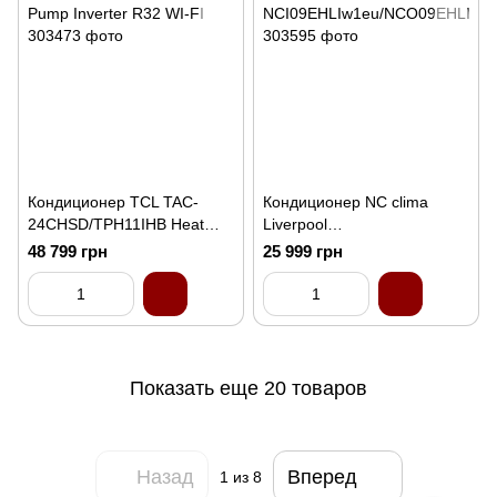
Кондиционер TCL TAC-
Кондиционер NC clima
24CHSD/TPH11IHB Heat
Liverpool
Pump Inverter R32 WI-FI
NCI09EHLIw1eu/NCO09EHL
48 799 грн
25 999 грн
Iw1eu
Показать еще 20 товаров
Назад
Вперед
1
из 8