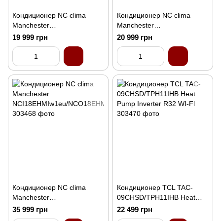
Кондиционер NC clima
Кондиционер NC clima
Manchester
Manchester
NCI09EHMIw1eu/NCO09EH
NCI12EHMIw1eu/NCO12EH
19 999 грн
20 999 грн
MIw1eu
MIw1eu
Кондиционер NC clima
Кондиционер TCL TAC-
Manchester
09CHSD/TPH11IHB Heat
NCI18EHMIw1eu/NCO18EH
Pump Inverter R32 WI-FI
35 999 грн
22 499 грн
MIw1eu