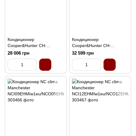
Кондиционер
Кондиционер
Cooper&Hunter CH-
Cooper&Hunter CH-
S12FTXQ2-NG (WI-FI)
S18FTXF2-NG Vital 55м2
28 006 грн
32 599 грн
инвертор