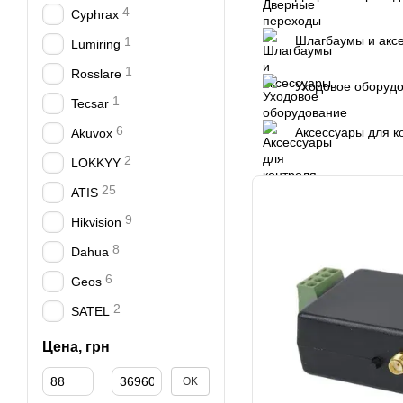
4
Cyphrax
Шлагбаумы и акс
1
Lumiring
1
Rosslare
Уходовое оборуд
1
Tecsar
6
Аксессуары для к
Akuvox
2
LOKKYY
25
ATIS
9
Hikvision
8
Dahua
6
Geos
2
SATEL
Цена, грн
От Цена, грн
До Цена, грн
OK