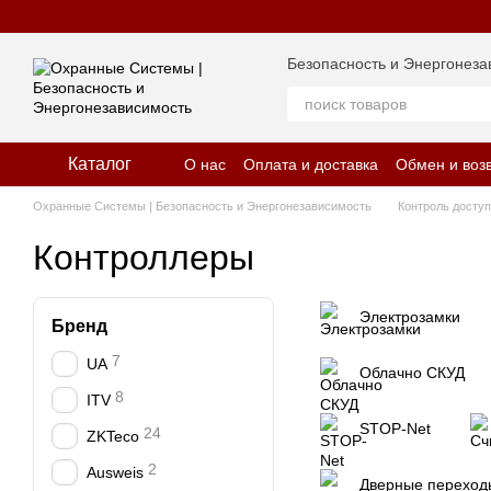
Перейти к основному контенту
Безопасность и Энергонеза
Каталог
О нас
Оплата и доставка
Обмен и воз
Отзывы о магазине
Политика конфид
Охранные Системы | Безопасность и Энергонезависимость
Контроль досту
Контроллеры
Электрозамки
Бренд
7
UA
Облачно СКУД
8
ITV
STOP-Net
24
ZKTeco
2
Ausweis
Дверные переход