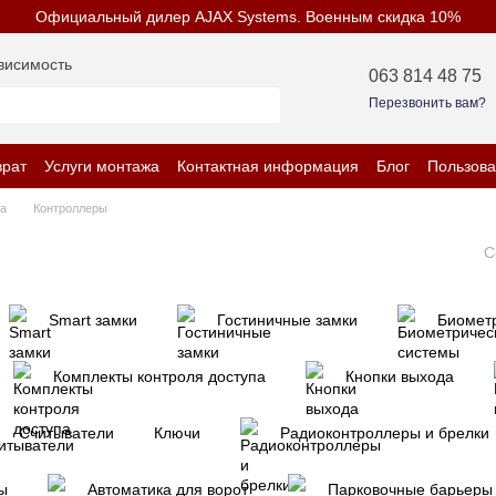
Официальный дилер AJAX Systems. Военным скидка 10%
висимость
063 814 48 75
Перезвонить вам?
врат
Услуги монтажа
Контактная информация
Блог
Пользова
енциальности
па
Контроллеры
С
Smart замки
Гостиничные замки
Биомет
Комплекты контроля доступа
Кнопки выхода
Считыватели
Ключи
Радиоконтроллеры и брелки
ы
Автоматика для ворот
Парковочные барьеры