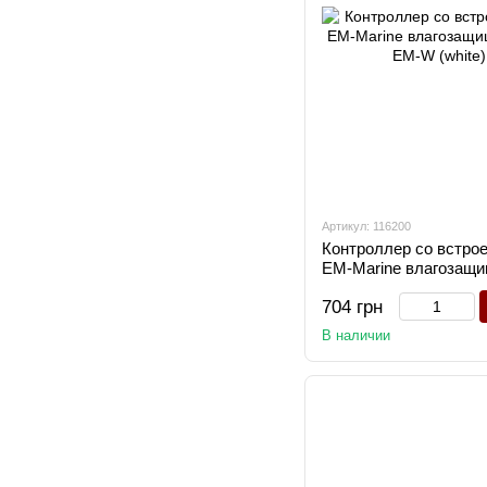
Артикул: 116200
Контроллер со встро
EM-Marine влагозащ
08 EM-W (white)
704 грн
В наличии