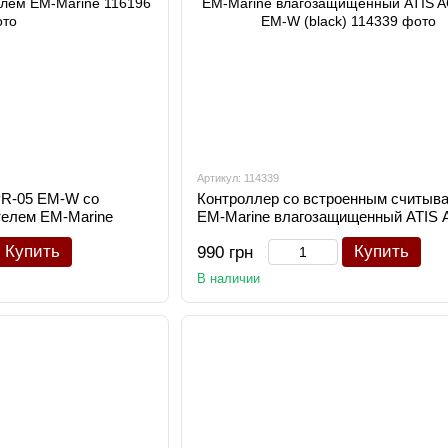
Артикул: 114339
PR-05 EM-W со
Контроллер со встроенным считыв
телем EM-Marine
EM-Marine влагозащищенный ATIS
07 EM-W (black)
Купить
Купить
990 грн
В наличии