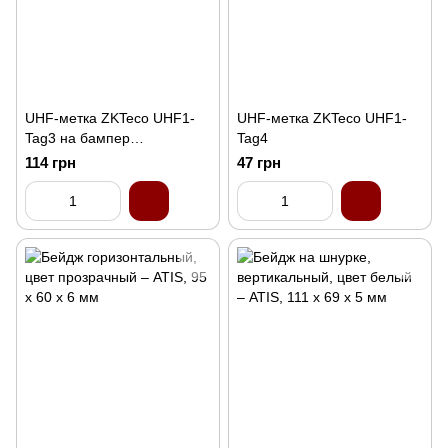
UHF-метка ZKTeco UHF1-
UHF-метка ZKTeco UHF1-
Tag3 на бампер
Tag4
автомобиля
114 грн
47 грн