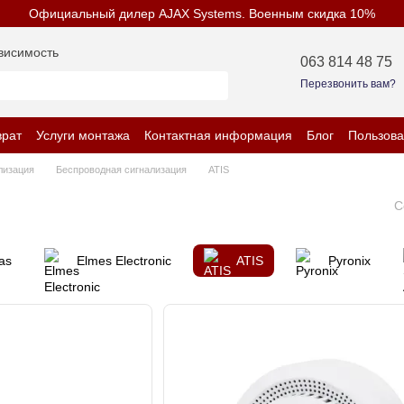
Официальный дилер AJAX Systems. Военным скидка 10%
висимость
063 814 48 75
Перезвонить вам?
врат
Услуги монтажа
Контактная информация
Блог
Пользова
енциальности
лизация
Беспроводная сигнализация
ATIS
С
ras
Elmes Electronic
ATIS
Pyronix