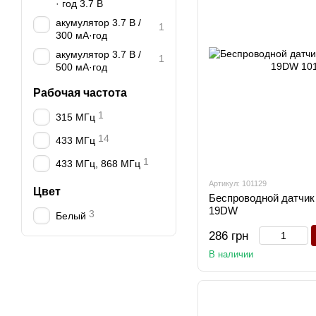
· год 3.7 В
акумулятор 3.7 В /
1
300 мА·год
акумулятор 3.7 В /
1
500 мА·год
Рабочая частота
1
315 МГц
14
433 МГц
1
433 МГц, 868 МГц
Артикул: 101129
Цвет
Беспроводной датчик 
19DW
3
Белый
286 грн
В наличии