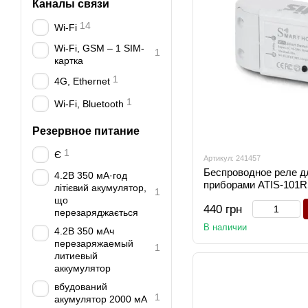
Каналы связи
14
Wi-Fi
Wi-Fi, GSM – 1 SIM-
1
картка
1
4G, Ethernet
1
Wi-Fi, Bluetooth
Резервное питание
1
Є
Артикул: 241457
Беспроводное реле д
4.2В 350 мА·год
приборами ATIS-101R
літієвий акумулятор,
1
Tuya Smart
що
440 грн
перезаряджається
В наличии
4.2В 350 мAч
перезаряжаемый
1
литиевый
аккумулятор
вбудований
1
акумулятор 2000 мА