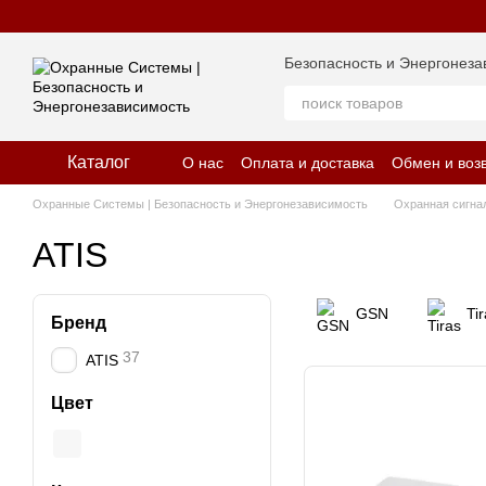
Перейти к основному контенту
Безопасность и Энергонеза
Каталог
О нас
Оплата и доставка
Обмен и воз
Отзывы о магазине
Политика конфид
Охранные Системы | Безопасность и Энергонезависимость
Охранная сигна
ATIS
GSN
Ti
Бренд
37
ATIS
Цвет