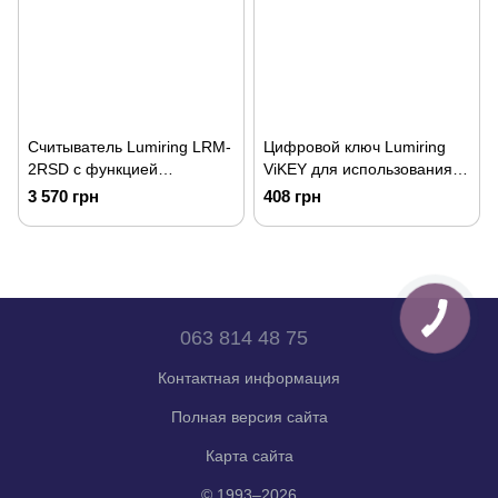
Считыватель Lumiring LRM-
Цифровой ключ Lumiring
2RSD с функцией
ViKEY для использования в
управления дверью
приложении ViKEY Wallet
3 570 грн
408 грн
063 814 48 75
Контактная информация
Полная версия сайта
Карта сайта
© 1993–2026